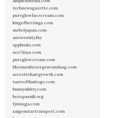
allquickmedia.com
technewsgazette.com
pureglowfacecream.com
kingofherrings.com
mrbetjapan.com
anewentity.biz
appkuala.com
seo7days.com
pureglowcream.com
bloemenbezorgenvandaag.com
secrettohairgrowth.com
tasteofthaitogo.com
bunnynkitty.com
bezopasnik.org
fjmnxga.com
saigonstartransport.com