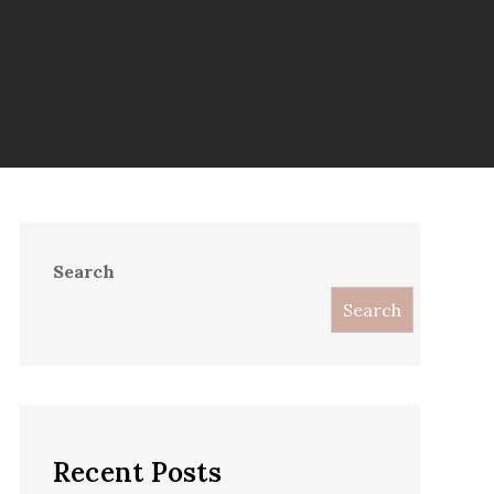
Search
Search
Recent Posts