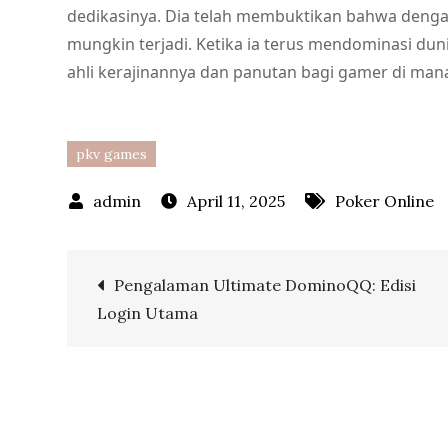
dedikasinya. Dia telah membuktikan bahwa dengan
mungkin terjadi. Ketika ia terus mendominasi du
ahli kerajinannya dan panutan bagi gamer di man
pkv games
April 11, 2025
Poker Online
Post
Pengalaman Ultimate DominoQQ: Edisi
Login Utama
navigation