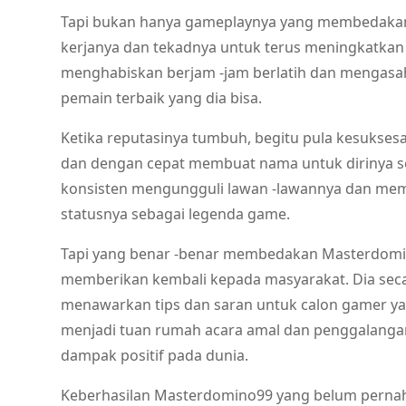
Tapi bukan hanya gameplaynya yang membedakan M
kerjanya dan tekadnya untuk terus meningkatkan 
menghabiskan berjam -jam berlatih dan mengasah
pemain terbaik yang dia bisa.
Ketika reputasinya tumbuh, begitu pula kesukse
dan dengan cepat membuat nama untuk dirinya sen
konsisten mengungguli lawan -lawannya dan me
statusnya sebagai legenda game.
Tapi yang benar -benar membedakan Masterdomin
memberikan kembali kepada masyarakat. Dia secar
menawarkan tips dan saran untuk calon gamer ya
menjadi tuan rumah acara amal dan penggalang
dampak positif pada dunia.
Keberhasilan Masterdomino99 yang belum pernah t