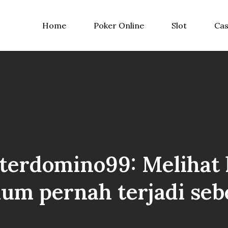
Home
Poker Online
Slot
Cas
dan bonus menarik setiap hari di situs Bandarqq. Maink
q dengan Banyak Promo dan Bonus 
aran eksklusif.
terdomino99: Melihat 
lum pernah terjadi se