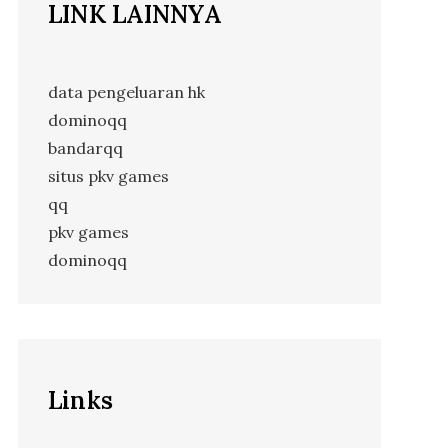
LINK LAINNYA
data pengeluaran hk
dominoqq
bandarqq
situs pkv games
qq
pkv games
dominoqq
Links