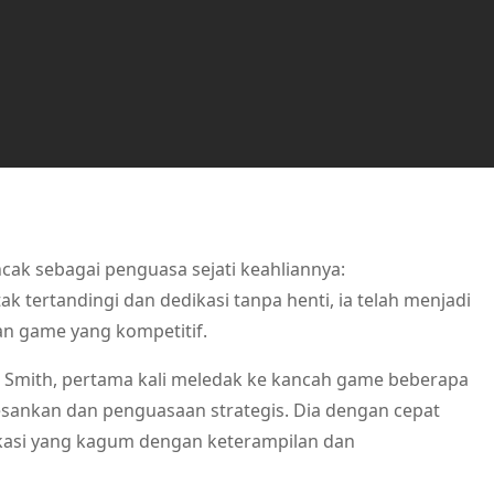
ncak sebagai penguasa sejati keahliannya:
tertandingi dan dedikasi tanpa henti, ia telah menjadi
n game yang kompetitif.
 Smith, pertama kali meledak ke kancah game beberapa
sankan dan penguasaan strategis. Dia dengan cepat
asi yang kagum dengan keterampilan dan