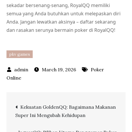
sekadar bersenang-senang, RoyalQQ memiliki
semua yang Anda butuhkan untuk melepaskan diri
Anda. Jangan lewatkan aksinya – daftar sekarang
dan rasakan serunya bermain poker di RoyalQQ!
pkv games
March 19, 2026
Poker
Online
Post
Kekuatan GoldenQQ: Bagaimana Makanan
Super Ini Mengubah Kehidupan
navigation