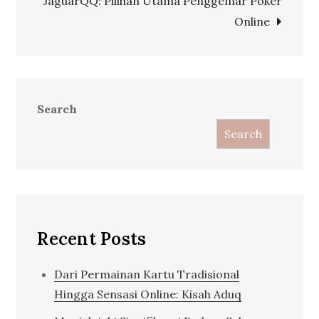
JaguarQQ: Pilihan Utama Penggemar Poker
Online
Search
Search
Recent Posts
Dari Permainan Kartu Tradisional
Hingga Sensasi Online: Kisah Aduq