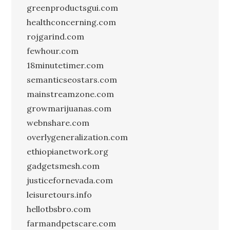
greenproductsgui.com
healthconcerning.com
rojgarind.com
fewhour.com
18minutetimer.com
semanticseostars.com
mainstreamzone.com
growmarijuanas.com
webnshare.com
overlygeneralization.com
ethiopianetwork.org
gadgetsmesh.com
justicefornevada.com
leisuretours.info
hellotbsbro.com
farmandpetscare.com