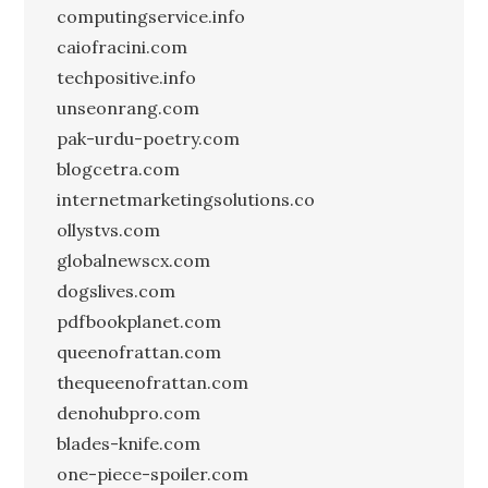
computingservice.info
caiofracini.com
techpositive.info
unseonrang.com
pak-urdu-poetry.com
blogcetra.com
internetmarketingsolutions.co
ollystvs.com
globalnewscx.com
dogslives.com
pdfbookplanet.com
queenofrattan.com
thequeenofrattan.com
denohubpro.com
blades-knife.com
one-piece-spoiler.com