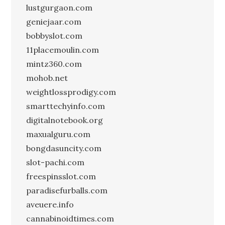
lustgurgaon.com
geniejaar.com
bobbyslot.com
11placemoulin.com
mintz360.com
mohob.net
weightlossprodigy.com
smarttechyinfo.com
digitalnotebook.org
maxualguru.com
bongdasuncity.com
slot-pachi.com
freespinsslot.com
paradisefurballs.com
aveuere.info
cannabinoidtimes.com