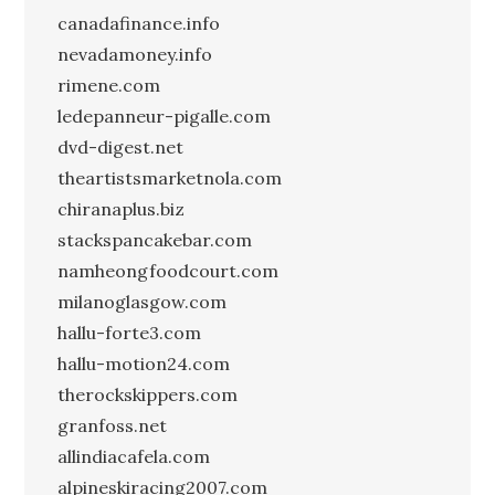
canadafinance.info
nevadamoney.info
rimene.com
ledepanneur-pigalle.com
dvd-digest.net
theartistsmarketnola.com
chiranaplus.biz
stackspancakebar.com
namheongfoodcourt.com
milanoglasgow.com
hallu-forte3.com
hallu-motion24.com
therockskippers.com
granfoss.net
allindiacafela.com
alpineskiracing2007.com