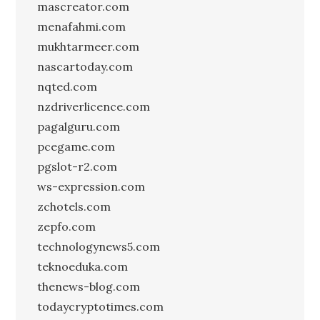
mascreator.com
menafahmi.com
mukhtarmeer.com
nascartoday.com
nqted.com
nzdriverlicence.com
pagalguru.com
pcegame.com
pgslot-r2.com
ws-expression.com
zchotels.com
zepfo.com
technologynews5.com
teknoeduka.com
thenews-blog.com
todaycryptotimes.com