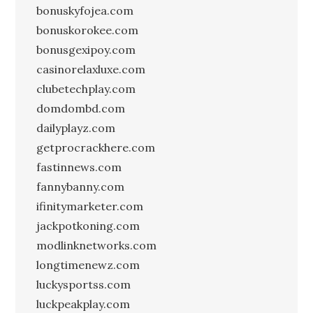
bonuskyfojea.com
bonuskorokee.com
bonusgexipoy.com
casinorelaxluxe.com
clubetechplay.com
domdombd.com
dailyplayz.com
getprocrackhere.com
fastinnews.com
fannybanny.com
ifinitymarketer.com
jackpotkoning.com
modlinknetworks.com
longtimenewz.com
luckysportss.com
luckpeakplay.com