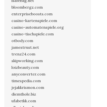
isafebag.net
bloombergz.com
enterpriseboosts.com
casino-kartenspiele.com
casino-automatenspiele.org
casino-tischspiele.com
otbody.com
jamestrust.net
trenz24.com
skipworking.com
loizbeauty.com
anyconverter.com
timespedia.com
jejakkrismon.com
diemthole.biz
ufabetkk.com