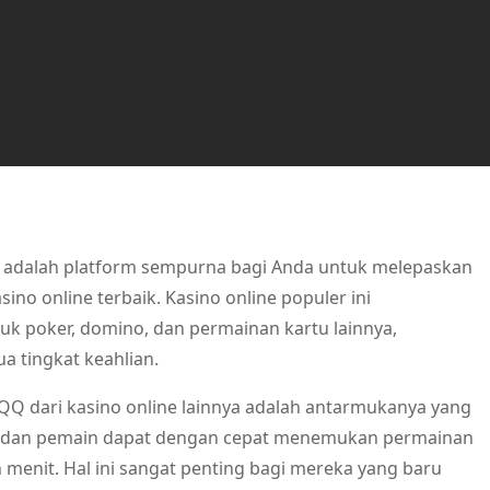
Q adalah platform sempurna bagi Anda untuk melepaskan
 online terbaik. Kasino online populer ini
 poker, domino, dan permainan kartu lainnya,
a tingkat keahlian.
QQ dari kasino online lainnya adalah antarmukanya yang
i, dan pemain dapat dengan cepat menemukan permainan
menit. Hal ini sangat penting bagi mereka yang baru