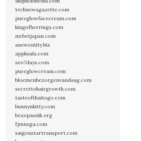
allquickmedia.com
technewsgazette.com
pureglowfacecream.com
kingofherrings.com
mrbetjapan.com
anewentity.biz
appkuala.com
seo7days.com
pureglowcream.com
bloemenbezorgenvandaag.com
secrettohairgrowth.com
tasteofthaitogo.com
bunnynkitty.com
bezopasnik.org
fjmnxga.com
saigonstartransport.com