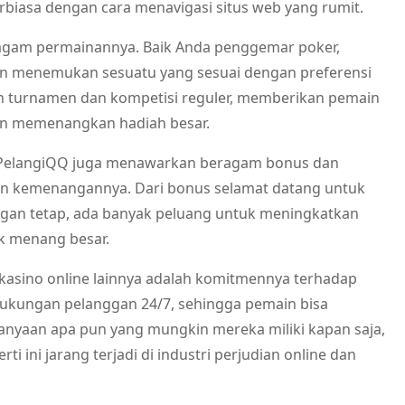
biasa dengan cara menavigasi situs web yang rumit.
eragam permainannya. Baik Anda penggemar poker,
kan menemukan sesuatu yang sesuai dengan preferensi
an turnamen dan kompetisi reguler, memberikan pemain
an memenangkan hadiah besar.
, PelangiQQ juga menawarkan beragam bonus dan
 kemenangannya. Dari bonus selamat datang untuk
nggan tetap, ada banyak peluang untuk meningkatkan
k menang besar.
kasino online lainnya adalah komitmennya terhadap
ukungan pelanggan 24/7, sehingga pemain bisa
nyaan apa pun yang mungkin mereka miliki kapan saja,
i ini jarang terjadi di industri perjudian online dan