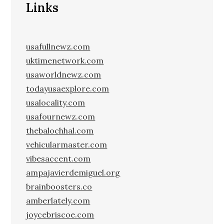
Links
usafullnewz.com
uktimenetwork.com
usaworldnewz.com
todayusaexplore.com
usalocality.com
usafournewz.com
thebalochhal.com
vehicularmaster.com
vibesaccent.com
ampajavierdemiguel.org
brainboosters.co
amberlately.com
joycebriscoe.com