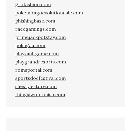
grofashion.com
pokemongoevolutioncalc.com
phishingbase.com
racegamings.com
primejackpotstay.com
pokugaa.com
playvaultgame.com
playgrandresorts.com
romsportal.com
sportsdocfestival.com
shestylestore.com
thingsiwontfinish.com