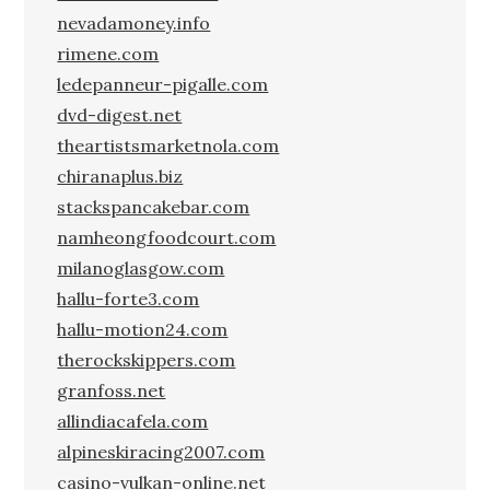
nevadamoney.info
rimene.com
ledepanneur-pigalle.com
dvd-digest.net
theartistsmarketnola.com
chiranaplus.biz
stackspancakebar.com
namheongfoodcourt.com
milanoglasgow.com
hallu-forte3.com
hallu-motion24.com
therockskippers.com
granfoss.net
allindiacafela.com
alpineskiracing2007.com
casino-vulkan-online.net