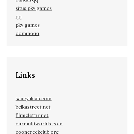
situs pkv games
qq
pkv games
dominoqq
Links
saucyukiah.com
beikastreet.net
filmizlettir.net
ourmultiworlds.com
cooncreekclub.org