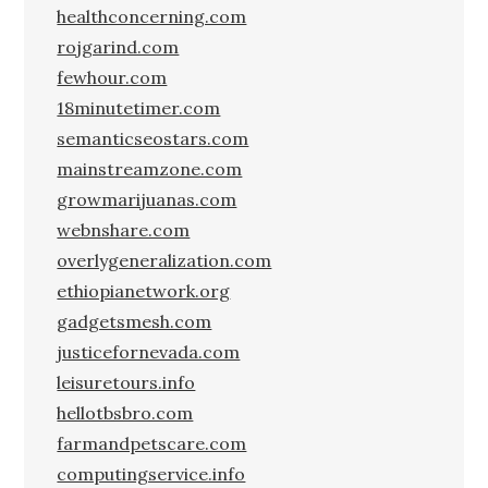
healthconcerning.com
rojgarind.com
fewhour.com
18minutetimer.com
semanticseostars.com
mainstreamzone.com
growmarijuanas.com
webnshare.com
overlygeneralization.com
ethiopianetwork.org
gadgetsmesh.com
justicefornevada.com
leisuretours.info
hellotbsbro.com
farmandpetscare.com
computingservice.info