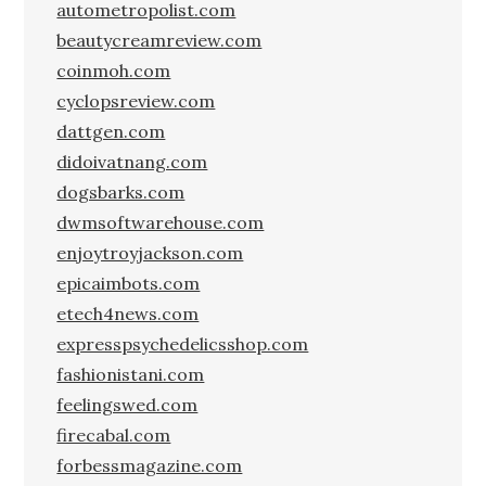
autometropolist.com
beautycreamreview.com
coinmoh.com
cyclopsreview.com
dattgen.com
didoivatnang.com
dogsbarks.com
dwmsoftwarehouse.com
enjoytroyjackson.com
epicaimbots.com
etech4news.com
expresspsychedelicsshop.com
fashionistani.com
feelingswed.com
firecabal.com
forbessmagazine.com