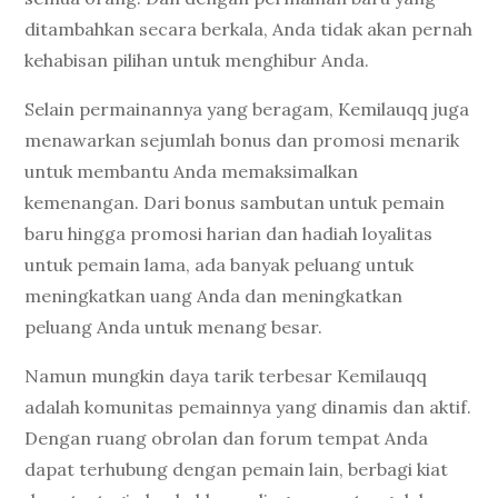
ditambahkan secara berkala, Anda tidak akan pernah
kehabisan pilihan untuk menghibur Anda.
Selain permainannya yang beragam, Kemilauqq juga
menawarkan sejumlah bonus dan promosi menarik
untuk membantu Anda memaksimalkan
kemenangan. Dari bonus sambutan untuk pemain
baru hingga promosi harian dan hadiah loyalitas
untuk pemain lama, ada banyak peluang untuk
meningkatkan uang Anda dan meningkatkan
peluang Anda untuk menang besar.
Namun mungkin daya tarik terbesar Kemilauqq
adalah komunitas pemainnya yang dinamis dan aktif.
Dengan ruang obrolan dan forum tempat Anda
dapat terhubung dengan pemain lain, berbagi kiat