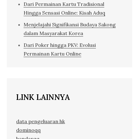
Dari Permainan Kartu Tradisional
Hingga Sensasi Online: Kisah Aduq
Menjelajahi Signifikansi Budaya Sakong
dalam Masyarakat Korea
Dari Poker hingga PKV: Evolusi
Permainan Kartu Online
LINK LAINNYA
data pengeluaran hk
dominoqq
bandarqq