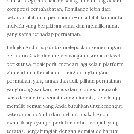
dan strategi, dan bahkan saling menantang dalam
kompetisi persahabatan, Kemilauqq lebih dari
sekadar platform permainan – ini adalah komunitas
individu yang berpikiran sama dan memiliki minat
yang sama terhadap permainan.
Jadi jika Anda siap untuk melepaskan kemenangan
beruntun Anda dan membawa game Anda ke level
berikutnya, tidak perlu mencari lagi selain platform
game utama Kemilauqq. Dengan lingkungan
permainan yang aman dan adil, pilihan permainan
yang mengesankan, bonus dan promosi menarik,
serta komunitas pemain yang dinamis, Kemilauqq
memiliki semua yang Anda butuhkan untuk menguji
keterampilan Anda dan melihat apakah Anda
memiliki apa yang diperlukan untuk menjadi yang
teratas. Bergabunglah dengan Kemilauqq hari ini