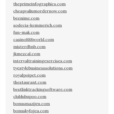
theprimeinfographics.com
cheapvaliumordernow.com
beenime.com
sodecia-kemmerich.com
fun-mak.com
casino888world.com
misterdbnb.com
jkmezcal.com
intervaltrainingexercises.com
tyestylebusinesssolutions.com
royalpoipet.com
thestaurant.com
bestlinktrackingsoftware.com
clublubupoo.com
bonusmazijeu.com
bonuskyfojea.com