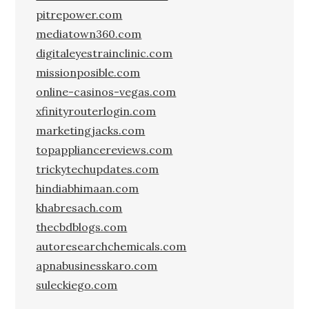
pitrepower.com
mediatown360.com
digitaleyestrainclinic.com
missionposible.com
online-casinos-vegas.com
xfinityrouterlogin.com
marketingjacks.com
topappliancereviews.com
trickytechupdates.com
hindiabhimaan.com
khabresach.com
thecbdblogs.com
autoresearchchemicals.com
apnabusinesskaro.com
suleckiego.com