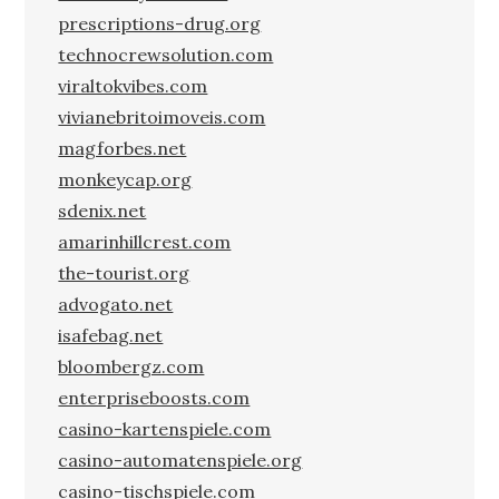
prescriptions-drug.org
technocrewsolution.com
viraltokvibes.com
vivianebritoimoveis.com
magforbes.net
monkeycap.org
sdenix.net
amarinhillcrest.com
the-tourist.org
advogato.net
isafebag.net
bloombergz.com
enterpriseboosts.com
casino-kartenspiele.com
casino-automatenspiele.org
casino-tischspiele.com