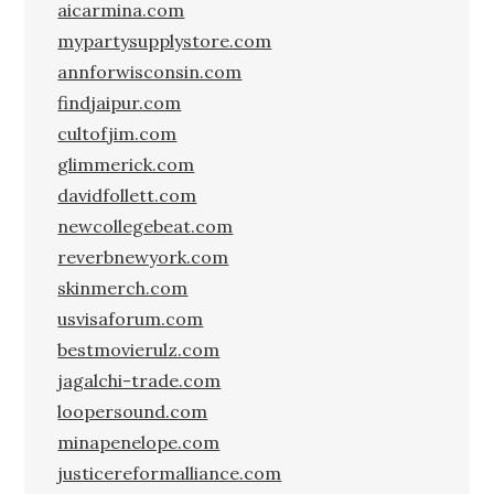
aicarmina.com
mypartysupplystore.com
annforwisconsin.com
findjaipur.com
cultofjim.com
glimmerick.com
davidfollett.com
newcollegebeat.com
reverbnewyork.com
skinmerch.com
usvisaforum.com
bestmovierulz.com
jagalchi-trade.com
loopersound.com
minapenelope.com
justicereformalliance.com