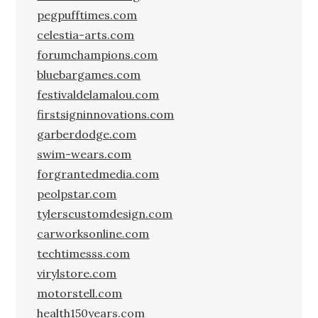
pegpufftimes.com
celestia-arts.com
forumchampions.com
bluebargames.com
festivaldelamalou.com
firstsigninnovations.com
garberdodge.com
swim-wears.com
forgrantedmedia.com
peolpstar.com
tylerscustomdesign.com
carworksonline.com
techtimesss.com
virylstore.com
motorstell.com
health150years.com