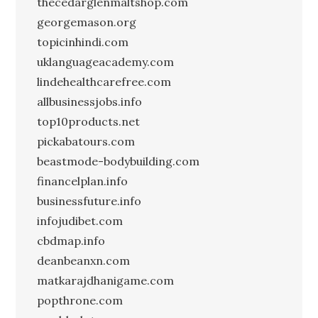
thecedarglenmaltshop.com
georgemason.org
topicinhindi.com
uklanguageacademy.com
lindehealthcarefree.com
allbusinessjobs.info
top10products.net
pickabatours.com
beastmode-bodybuilding.com
financelplan.info
businessfuture.info
infojudibet.com
cbdmap.info
deanbeanxn.com
matkarajdhanigame.com
popthrone.com