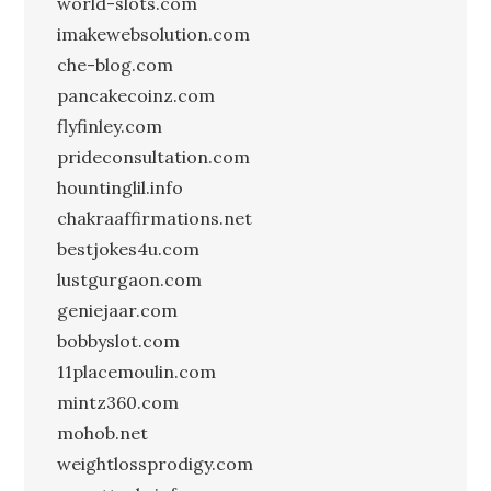
world-slots.com
imakewebsolution.com
che-blog.com
pancakecoinz.com
flyfinley.com
prideconsultation.com
hountinglil.info
chakraaffirmations.net
bestjokes4u.com
lustgurgaon.com
geniejaar.com
bobbyslot.com
11placemoulin.com
mintz360.com
mohob.net
weightlossprodigy.com