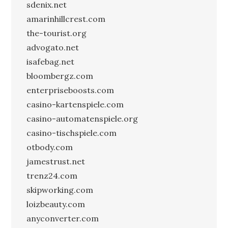
sdenix.net
amarinhillcrest.com
the-tourist.org
advogato.net
isafebag.net
bloombergz.com
enterpriseboosts.com
casino-kartenspiele.com
casino-automatenspiele.org
casino-tischspiele.com
otbody.com
jamestrust.net
trenz24.com
skipworking.com
loizbeauty.com
anyconverter.com