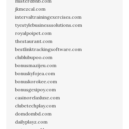
misterdbnb.com
jkmezcal.com
intervaltrainingexercises.com
tyestylebusinesssolutions.com
royalpoipet.com
thestaurant.com
bestlinktrackingsoftware.com
clublubupoo.com
bonusmazijeu.com
bonuskyfojea.com
bonuskorokee.com
bonusgexipoy.com
casinorelaxluxe.com
clubetechplay.com
domdombd.com
dailyplayz.com