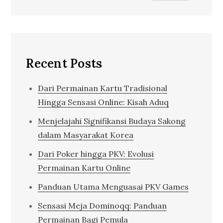
Recent Posts
Dari Permainan Kartu Tradisional
Hingga Sensasi Online: Kisah Aduq
Menjelajahi Signifikansi Budaya Sakong
dalam Masyarakat Korea
Dari Poker hingga PKV: Evolusi
Permainan Kartu Online
Panduan Utama Menguasai PKV Games
Sensasi Meja Dominoqq: Panduan
Permainan Bagi Pemula