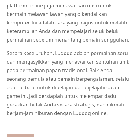
platform online juga menawarkan opsi untuk
bermain melawan lawan yang dikendalikan
komputer. Ini adalah cara yang bagus untuk melatih
keterampilan Anda dan mempelajari seluk beluk
permainan sebelum menantang pemain sungguhan.
Secara keseluruhan, Ludoqq adalah permainan seru
dan mengasyikkan yang menawarkan sentuhan unik
pada permainan papan tradisional. Baik Anda
seorang pemula atau pemain berpengalaman, selalu
ada hal baru untuk dipelajari dan dijelajahi dalam
game ini. Jadi bersiaplah untuk melempar dadu,
gerakkan bidak Anda secara strategis, dan nikmati
berjam-jam hiburan dengan Ludoqq online.