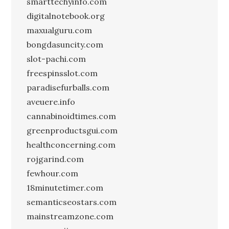
smarttechyinfo.com
digitalnotebook.org
maxualguru.com
bongdasuncity.com
slot-pachi.com
freespinsslot.com
paradisefurballs.com
aveuere.info
cannabinoidtimes.com
greenproductsgui.com
healthconcerning.com
rojgarind.com
fewhour.com
18minutetimer.com
semanticseostars.com
mainstreamzone.com