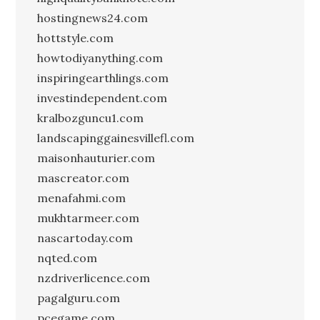
hostingnews24.com
hottstyle.com
howtodiyanything.com
inspiringearthlings.com
investindependent.com
kralbozguncu1.com
landscapinggainesvillefl.com
maisonhauturier.com
mascreator.com
menafahmi.com
mukhtarmeer.com
nascartoday.com
nqted.com
nzdriverlicence.com
pagalguru.com
pcegame.com