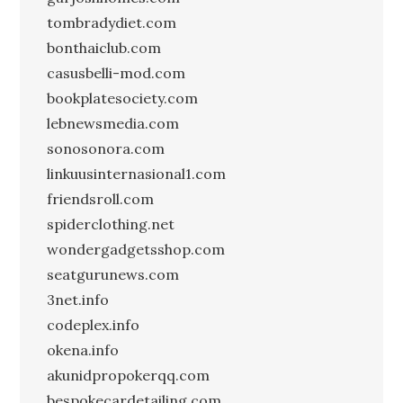
tombradydiet.com
bonthaiclub.com
casusbelli-mod.com
bookplatesociety.com
lebnewsmedia.com
sonosonora.com
linkuusinternasional1.com
friendsroll.com
spiderclothing.net
wondergadgetsshop.com
seatgurunews.com
3net.info
codeplex.info
okena.info
akunidpropokerqq.com
bespokecardetailing.com