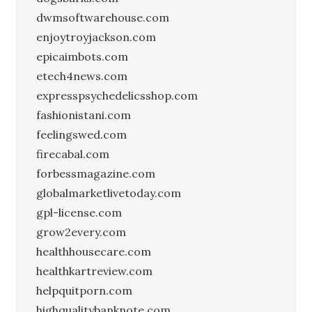
dwmsoftwarehouse.com
enjoytroyjackson.com
epicaimbots.com
etech4news.com
expresspsychedelicsshop.com
fashionistani.com
feelingswed.com
firecabal.com
forbessmagazine.com
globalmarketlivetoday.com
gpl-license.com
grow2every.com
healthhousecare.com
healthkartreview.com
helpquitporn.com
highqualitybanknote.com