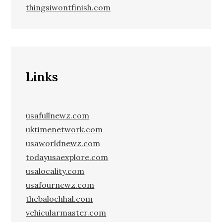
thingsiwontfinish.com
Links
usafullnewz.com
uktimenetwork.com
usaworldnewz.com
todayusaexplore.com
usalocality.com
usafournewz.com
thebalochhal.com
vehicularmaster.com