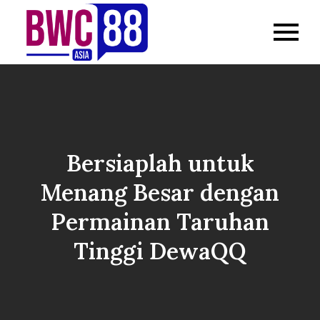
Skip
to
Situs Bandarqq
Nikmati banyak promo dan
content
bonus menarik setiap hari di
dengan Banyak
situs Bandarqq. Mainkan
poker dan dapatkan lebih
Promo dan Bonus
banyak peluang menang
Menarik Setiap
dengan berbagai penawaran
eksklusif.
Hari
Bersiaplah untuk
Menang Besar dengan
Permainan Taruhan
Tinggi DewaQQ