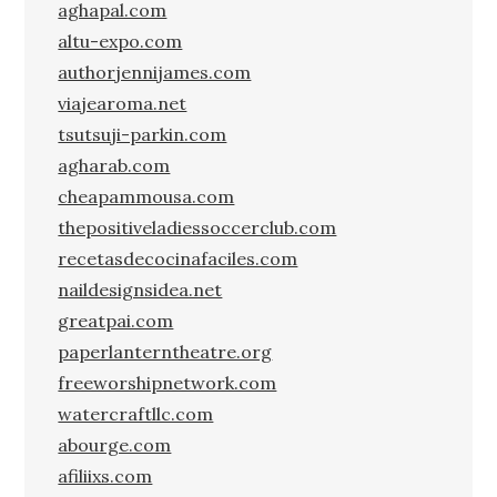
aghapal.com
altu-expo.com
authorjennijames.com
viajearoma.net
tsutsuji-parkin.com
agharab.com
cheapammousa.com
thepositiveladiessoccerclub.com
recetasdecocinafaciles.com
naildesignsidea.net
greatpai.com
paperlanterntheatre.org
freeworshipnetwork.com
watercraftllc.com
abourge.com
afiliixs.com