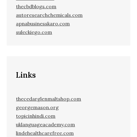
thecbdblogs.com
autoresearchchemicals.com
apnabusinesskaro.com
suleckiego.com
Links
thecedarglenmaltshop.com
georgemason.org
topicinhindi.com
uklanguageacademy.com
lindehealthcarefree.com