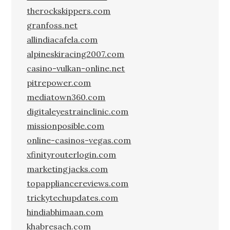
therockskippers.com
granfoss.net
allindiacafela.com
alpineskiracing2007.com
casino-vulkan-online.net
pitrepower.com
mediatown360.com
digitaleyestrainclinic.com
missionposible.com
online-casinos-vegas.com
xfinityrouterlogin.com
marketingjacks.com
topappliancereviews.com
trickytechupdates.com
hindiabhimaan.com
khabresach.com