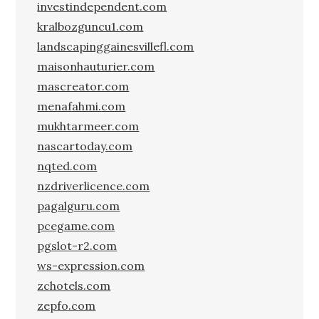
investindependent.com
kralbozguncu1.com
landscapinggainesvillefl.com
maisonhauturier.com
mascreator.com
menafahmi.com
mukhtarmeer.com
nascartoday.com
nqted.com
nzdriverlicence.com
pagalguru.com
pcegame.com
pgslot-r2.com
ws-expression.com
zchotels.com
zepfo.com