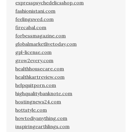
expresspsychedelicsshop.com
fashionistani.com
feelingswed.com
firecabal.com
forbessmagazine.com
globalmarketlivetoday.com
gpl-license.com
grow2every.com
healthhousecare.com
healthkartreview.com
helpquitporn.com
highqualitybanknote.com
hostingnews24.com
hottstyle.com
howtodiyanything.com
inspiringearthlings.com