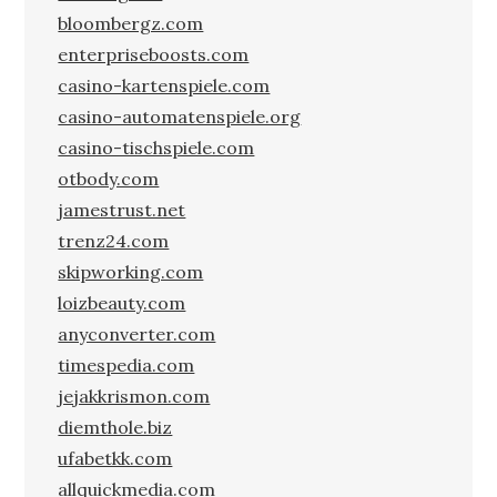
bloombergz.com
enterpriseboosts.com
casino-kartenspiele.com
casino-automatenspiele.org
casino-tischspiele.com
otbody.com
jamestrust.net
trenz24.com
skipworking.com
loizbeauty.com
anyconverter.com
timespedia.com
jejakkrismon.com
diemthole.biz
ufabetkk.com
allquickmedia.com