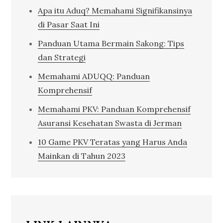
Apa itu Aduq? Memahami Signifikansinya
di Pasar Saat Ini
Panduan Utama Bermain Sakong: Tips
dan Strategi
Memahami ADUQQ: Panduan
Komprehensif
Memahami PKV: Panduan Komprehensif
Asuransi Kesehatan Swasta di Jerman
10 Game PKV Teratas yang Harus Anda
Mainkan di Tahun 2023