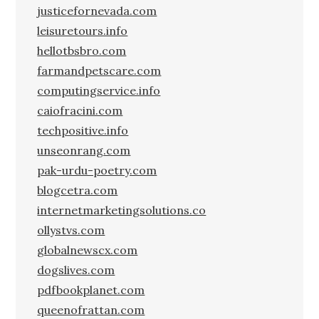
justicefornevada.com
leisuretours.info
hellotbsbro.com
farmandpetscare.com
computingservice.info
caiofracini.com
techpositive.info
unseonrang.com
pak-urdu-poetry.com
blogcetra.com
internetmarketingsolutions.co
ollystvs.com
globalnewscx.com
dogslives.com
pdfbookplanet.com
queenofrattan.com