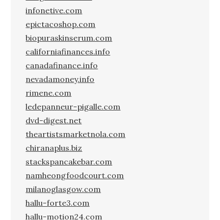
infonetive.com
epictacoshop.com
biopuraskinserum.com
californiafinances.info
canadafinance.info
nevadamoney.info
rimene.com
ledepanneur-pigalle.com
dvd-digest.net
theartistsmarketnola.com
chiranaplus.biz
stackspancakebar.com
namheongfoodcourt.com
milanoglasgow.com
hallu-forte3.com
hallu-motion24.com