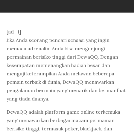
[ad_1]
Jika Anda seorang pencari sensasi yang ingin
memacu adrenalin, Anda bisa mengunjungi
permainan berisiko tinggi dari DewaQQ. Dengan
kesempatan memenangkan hadiah besar dan
menguji keterampilan Anda melawan beberapa
pemain terbaik di dunia, DewaQQ menawarkan
pengalaman bermain yang menarik dan bermanfaat
yang tiada duanya.
DewaQQ adalah platform game online terkemuka
yang menawarkan berbagai macam permainan
berisiko tinggi, termasuk poker, blackjack, dan