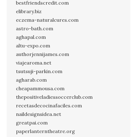
bestfriendscredit.com
elibrary.biz
eczema-naturalcures.com
astro-bath.com
aghapal.com
altu-expo.com
authorjennijames.com
viajearoma.net
tsutsuji-parkin.com
agharab.com
cheapammousa.com
thepositiveladiessoccerclub.com
recetasdecocinafaciles.com
naildesignsidea.net
greatpai.com
paperlanterntheatre.org