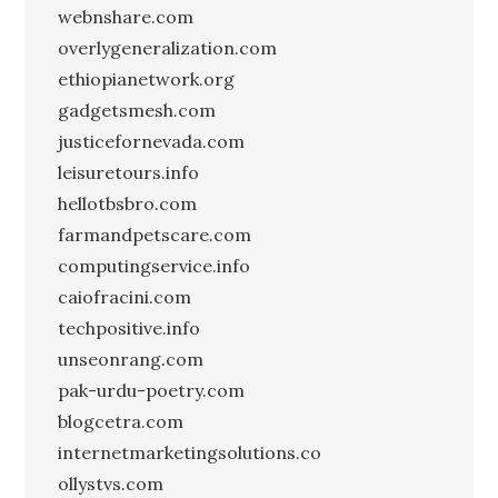
webnshare.com
overlygeneralization.com
ethiopianetwork.org
gadgetsmesh.com
justicefornevada.com
leisuretours.info
hellotbsbro.com
farmandpetscare.com
computingservice.info
caiofracini.com
techpositive.info
unseonrang.com
pak-urdu-poetry.com
blogcetra.com
internetmarketingsolutions.co
ollystvs.com