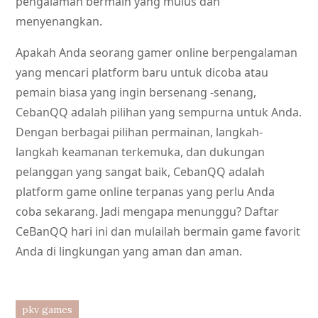
pengalaman bermain yang mulus dan
menyenangkan.
Apakah Anda seorang gamer online berpengalaman
yang mencari platform baru untuk dicoba atau
pemain biasa yang ingin bersenang -senang,
CebanQQ adalah pilihan yang sempurna untuk Anda.
Dengan berbagai pilihan permainan, langkah-
langkah keamanan terkemuka, dan dukungan
pelanggan yang sangat baik, CebanQQ adalah
platform game online terpanas yang perlu Anda
coba sekarang. Jadi mengapa menunggu? Daftar
CeBanQQ hari ini dan mulailah bermain game favorit
Anda di lingkungan yang aman dan aman.
pkv games