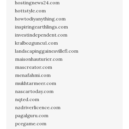
hostingnews24.com
hottstyle.com
howtodiyanything.com
inspiringearthlings.com
investindependent.com
kralbozguncu1.com
landscapinggainesvillefl.com
maisonhauturier.com
mascreator.com
menafahmi.com
mukhtarmeer.com
nascartoday.com
nqted.com
nzdriverlicence.com
pagalguru.com
pcegame.com