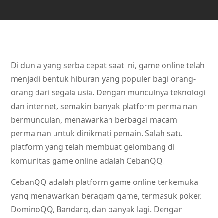
Di dunia yang serba cepat saat ini, game online telah
menjadi bentuk hiburan yang populer bagi orang-
orang dari segala usia. Dengan munculnya teknologi
dan internet, semakin banyak platform permainan
bermunculan, menawarkan berbagai macam
permainan untuk dinikmati pemain. Salah satu
platform yang telah membuat gelombang di
komunitas game online adalah CebanQQ.
CebanQQ adalah platform game online terkemuka
yang menawarkan beragam game, termasuk poker,
DominoQQ, Bandarq, dan banyak lagi. Dengan