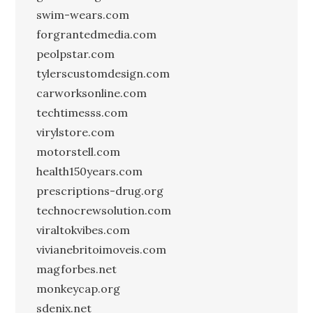
swim-wears.com
forgrantedmedia.com
peolpstar.com
tylerscustomdesign.com
carworksonline.com
techtimesss.com
virylstore.com
motorstell.com
health150years.com
prescriptions-drug.org
technocrewsolution.com
viraltokvibes.com
vivianebritoimoveis.com
magforbes.net
monkeycap.org
sdenix.net