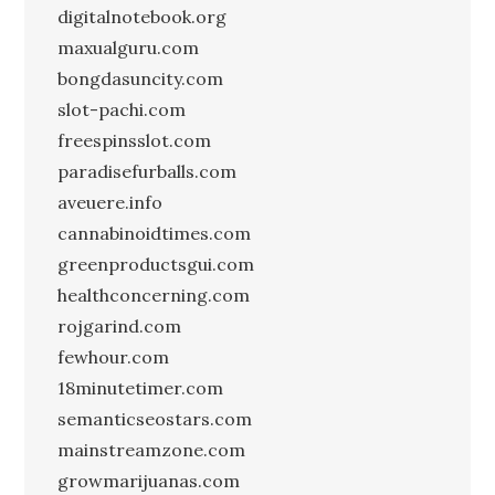
digitalnotebook.org
maxualguru.com
bongdasuncity.com
slot-pachi.com
freespinsslot.com
paradisefurballs.com
aveuere.info
cannabinoidtimes.com
greenproductsgui.com
healthconcerning.com
rojgarind.com
fewhour.com
18minutetimer.com
semanticseostars.com
mainstreamzone.com
growmarijuanas.com