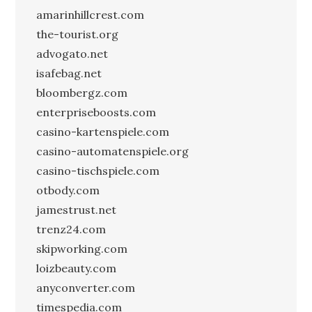
amarinhillcrest.com
the-tourist.org
advogato.net
isafebag.net
bloombergz.com
enterpriseboosts.com
casino-kartenspiele.com
casino-automatenspiele.org
casino-tischspiele.com
otbody.com
jamestrust.net
trenz24.com
skipworking.com
loizbeauty.com
anyconverter.com
timespedia.com