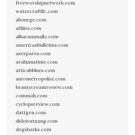
freeworshipnetwork.com
watercraftllc.com
abourge.com
afiliixs.com
alharammallz.com
americanbulletins.com
asespares.com
arabianstime.com
atticabblues.com
autometropolist.com
beautycreamreview.com
coinmoh.com
cyclopsreview.com
dattgen.com
didoivatnang.com
dogsbarks.com