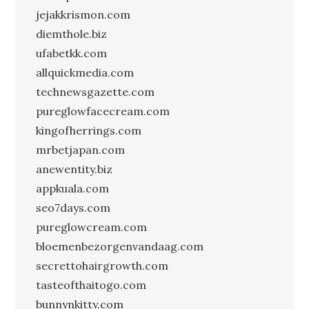
jejakkrismon.com
diemthole.biz
ufabetkk.com
allquickmedia.com
technewsgazette.com
pureglowfacecream.com
kingofherrings.com
mrbetjapan.com
anewentity.biz
appkuala.com
seo7days.com
pureglowcream.com
bloemenbezorgenvandaag.com
secrettohairgrowth.com
tasteofthaitogo.com
bunnynkitty.com