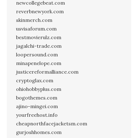
newcollegebeat.com
reverbnewyork.com
skinmerch.com
usvisaforum.com
bestmovierulz.com
jagalchi-trade.com
loopersound.com
minapenelope.com
justicereformalliance.com
cryptoglax.com
ohiohobbyplus.com
bogothemes.com
ajino-mingei.com
yourfreehost.info
cheapnorthfacejacketsm.com
gurjoshhomes.com