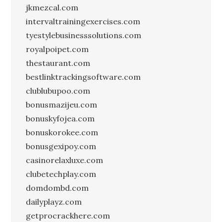
jkmezcal.com
intervaltrainingexercises.com
tyestylebusinesssolutions.com
royalpoipet.com
thestaurant.com
bestlinktrackingsoftware.com
clublubupoo.com
bonusmazijeu.com
bonuskyfojea.com
bonuskorokee.com
bonusgexipoy.com
casinorelaxluxe.com
clubetechplay.com
domdombd.com
dailyplayz.com
getprocrackhere.com