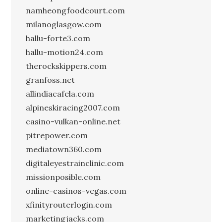
namheongfoodcourt.com
milanoglasgow.com
hallu-forte3.com
hallu-motion24.com
therockskippers.com
granfoss.net
allindiacafela.com
alpineskiracing2007.com
casino-vulkan-online.net
pitrepower.com
mediatown360.com
digitaleyestrainclinic.com
missionposible.com
online-casinos-vegas.com
xfinityrouterlogin.com
marketingjacks.com