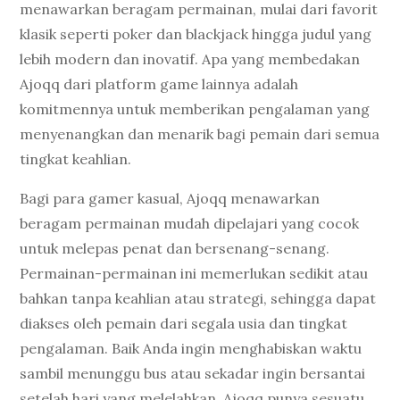
menawarkan beragam permainan, mulai dari favorit
klasik seperti poker dan blackjack hingga judul yang
lebih modern dan inovatif. Apa yang membedakan
Ajoqq dari platform game lainnya adalah
komitmennya untuk memberikan pengalaman yang
menyenangkan dan menarik bagi pemain dari semua
tingkat keahlian.
Bagi para gamer kasual, Ajoqq menawarkan
beragam permainan mudah dipelajari yang cocok
untuk melepas penat dan bersenang-senang.
Permainan-permainan ini memerlukan sedikit atau
bahkan tanpa keahlian atau strategi, sehingga dapat
diakses oleh pemain dari segala usia dan tingkat
pengalaman. Baik Anda ingin menghabiskan waktu
sambil menunggu bus atau sekadar ingin bersantai
setelah hari yang melelahkan, Ajoqq punya sesuatu