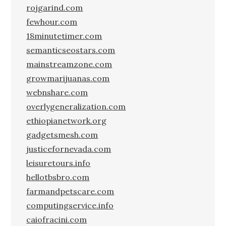
rojgarind.com
fewhour.com
18minutetimer.com
semanticseostars.com
mainstreamzone.com
growmarijuanas.com
webnshare.com
overlygeneralization.com
ethiopianetwork.org
gadgetsmesh.com
justicefornevada.com
leisuretours.info
hellotbsbro.com
farmandpetscare.com
computingservice.info
caiofracini.com