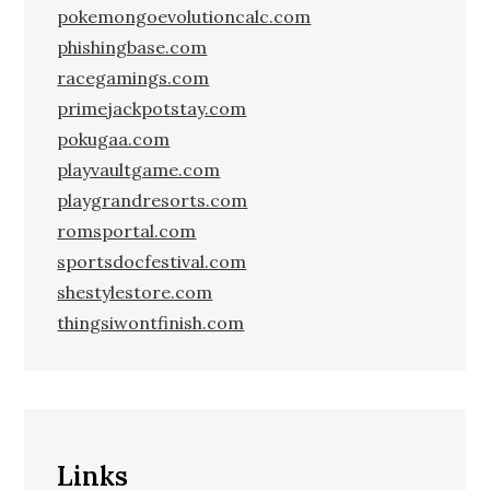
pokemongoevolutioncalc.com
phishingbase.com
racegamings.com
primejackpotstay.com
pokugaa.com
playvaultgame.com
playgrandresorts.com
romsportal.com
sportsdocfestival.com
shestylestore.com
thingsiwontfinish.com
Links