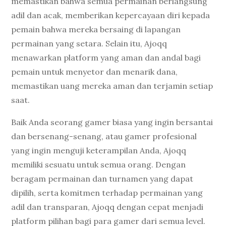
memastikan bahwa semua permainan berlangsung
adil dan acak, memberikan kepercayaan diri kepada
pemain bahwa mereka bersaing di lapangan
permainan yang setara. Selain itu, Ajoqq
menawarkan platform yang aman dan andal bagi
pemain untuk menyetor dan menarik dana,
memastikan uang mereka aman dan terjamin setiap
saat.
Baik Anda seorang gamer biasa yang ingin bersantai
dan bersenang-senang, atau gamer profesional
yang ingin menguji keterampilan Anda, Ajoqq
memiliki sesuatu untuk semua orang. Dengan
beragam permainan dan turnamen yang dapat
dipilih, serta komitmen terhadap permainan yang
adil dan transparan, Ajoqq dengan cepat menjadi
platform pilihan bagi para gamer dari semua level.