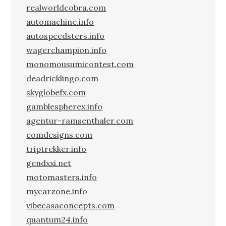
realworldcobra.com
automachine.info
autospeedsters.info
wagerchampion.info
monomousumicontest.com
deadricklingo.com
skyglobefx.com
gamblespherex.info
agentur-ramsenthaler.com
eomdesigns.com
triptrekker.info
gendxxi.net
motomasters.info
mycarzone.info
vibecasaconcepts.com
quantum24.info