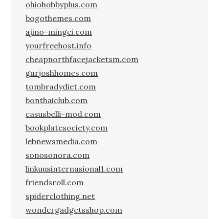
ohiohobbyplus.com
bogothemes.com
ajino-mingei.com
yourfreehost.info
cheapnorthfacejacketsm.com
gurjoshhomes.com
tombradydiet.com
bonthaiclub.com
casusbelli-mod.com
bookplatesociety.com
lebnewsmedia.com
sonosonora.com
linkuusinternasional1.com
friendsroll.com
spiderclothing.net
wondergadgetsshop.com