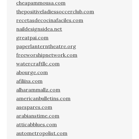
cheapammousa.com
thepositiveladiessoccerclub.com
recetasdecocinafaciles.com
naildesignsidea.net
greatpai.com
paperlanterntheatre.org
freeworshipnetwork.com
watercraftllc.com
abourge.com
afiliixs.com
alharammallz.com
americanbulletins.com
asespares.com
arabianstime.com
atticabblues.com
autometropolist.com