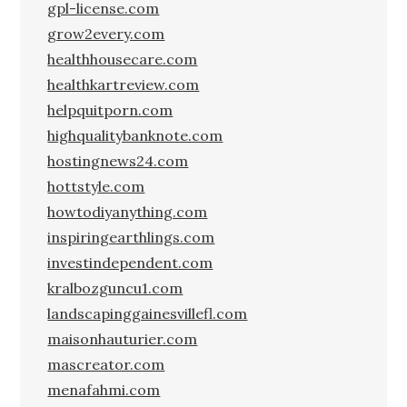
gpl-license.com
grow2every.com
healthhousecare.com
healthkartreview.com
helpquitporn.com
highqualitybanknote.com
hostingnews24.com
hottstyle.com
howtodiyanything.com
inspiringearthlings.com
investindependent.com
kralbozguncu1.com
landscapinggainesvillefl.com
maisonhauturier.com
mascreator.com
menafahmi.com