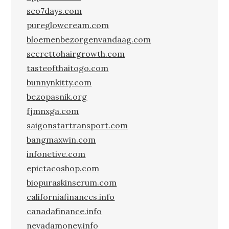
seo7days.com
pureglowcream.com
bloemenbezorgenvandaag.com
secrettohairgrowth.com
tasteofthaitogo.com
bunnynkitty.com
bezopasnik.org
fjmnxga.com
saigonstartransport.com
bangmaxwin.com
infonetive.com
epictacoshop.com
biopuraskinserum.com
californiafinances.info
canadafinance.info
nevadamoney.info