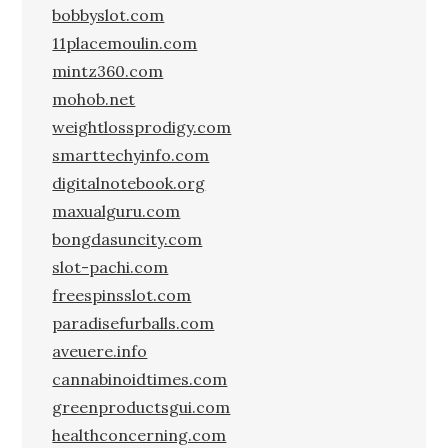
bobbyslot.com
11placemoulin.com
mintz360.com
mohob.net
weightlossprodigy.com
smarttechyinfo.com
digitalnotebook.org
maxualguru.com
bongdasuncity.com
slot-pachi.com
freespinsslot.com
paradisefurballs.com
aveuere.info
cannabinoidtimes.com
greenproductsgui.com
healthconcerning.com