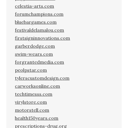
celestia-arts.com
forumchampions.com
bluebargames.com
festivaldelamalou.com
firstsigninnovations.com
garberdodge.com
swim-wears.com
forgrantedmedia.com
peolpstar.com
tylerscustomdesign.com
carworksonline.com
techtimesss.com
virylstore.com
motorstell.com
health150years.com
prescriptions-drug.org