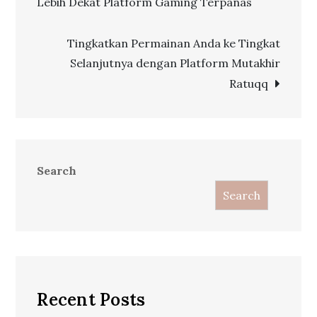
Lebih Dekat Platform Gaming Terpanas
navigation
Tingkatkan Permainan Anda ke Tingkat
Selanjutnya dengan Platform Mutakhir
Ratuqq
Search
Search
Recent Posts