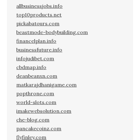
allbusinessjobs.info
top10products.net
pickabatours.com
beastmode-bodybuilding.com
financelplan.info
businessfuture.info
infojudibet.com
cbdmap.info
deanbeanxn.com
matkarajdhanigame.com
popthrone.com
world-slots.com
imakewebsolution.com
che-blog.com
pancakecoinz.com
flyfinley.com