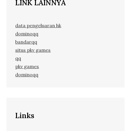
LINK LAINNYA
data pengeluaran hk
dominoqq
bandarqq
situs pkv games
qq
pkv games
dominoqq
Links