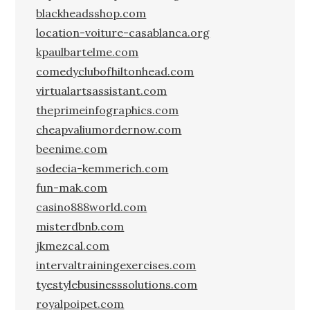
blackheadsshop.com
location-voiture-casablanca.org
kpaulbartelme.com
comedyclubofhiltonhead.com
virtualartsassistant.com
theprimeinfographics.com
cheapvaliumordernow.com
beenime.com
sodecia-kemmerich.com
fun-mak.com
casino888world.com
misterdbnb.com
jkmezcal.com
intervaltrainingexercises.com
tyestylebusinesssolutions.com
royalpoipet.com