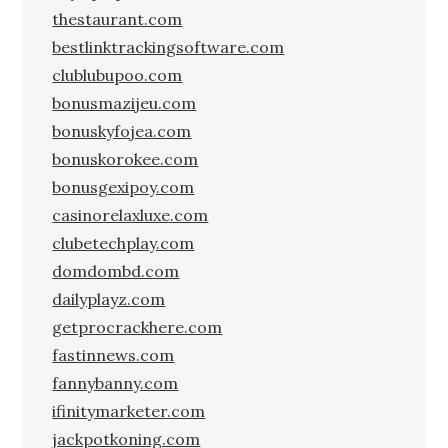
thestaurant.com
bestlinktrackingsoftware.com
clublubupoo.com
bonusmazijeu.com
bonuskyfojea.com
bonuskorokee.com
bonusgexipoy.com
casinorelaxluxe.com
clubetechplay.com
domdombd.com
dailyplayz.com
getprocrackhere.com
fastinnews.com
fannybanny.com
ifinitymarketer.com
jackpotkoning.com