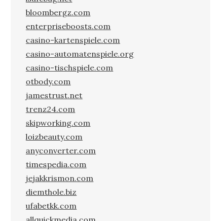
bloombergz.com
enterpriseboosts.com
casino-kartenspiele.com
casino-automatenspiele.org
casino-tischspiele.com
otbody.com
jamestrust.net
trenz24.com
skipworking.com
loizbeauty.com
anyconverter.com
timespedia.com
jejakkrismon.com
diemthole.biz
ufabetkk.com
allquickmedia.com