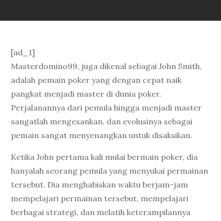
[ad_1]
Masterdomino99, juga dikenal sebagai John Smith,
adalah pemain poker yang dengan cepat naik
pangkat menjadi master di dunia poker.
Perjalanannya dari pemula hingga menjadi master
sangatlah mengesankan, dan evolusinya sebagai
pemain sangat menyenangkan untuk disaksikan.
Ketika John pertama kali mulai bermain poker, dia
hanyalah seorang pemula yang menyukai permainan
tersebut. Dia menghabiskan waktu berjam-jam
mempelajari permainan tersebut, mempelajari
berbagai strategi, dan melatih keterampilannya