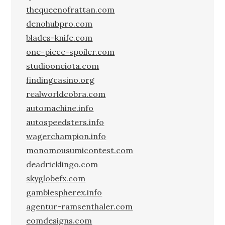
thequeenofrattan.com
denohubpro.com
blades-knife.com
one-piece-spoiler.com
studiooneiota.com
findingcasino.org
realworldcobra.com
automachine.info
autospeedsters.info
wagerchampion.info
monomousumicontest.com
deadricklingo.com
skyglobefx.com
gamblespherex.info
agentur-ramsenthaler.com
eomdesigns.com