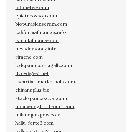
infonetive.com
epictacoshop.com
biopuraskinserum.com
californiafinances.info
canadafinance.info
nevadamoney.info
rimene.com
ledepanneur-pigalle.com
dvd-digest.net
theartistsmarketnola.com
chiranaplus.biz
stackspancakebar.com
namheongfoodcourt.com
milanoglasgow.com
hallu-forte3.com
hallu-motion24.com