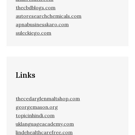
thecbdblogs.com
autoresearchchemicals.com
apnabusinesskaro.com
suleckiego.com
Links
thecedarglenmaltshop.com
georgemason.org
topicinhindi.com
uklanguageacademy.com
lindehealthcarefree.com