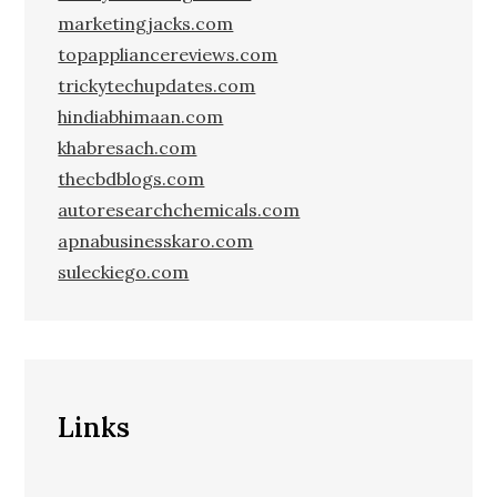
marketingjacks.com
topappliancereviews.com
trickytechupdates.com
hindiabhimaan.com
khabresach.com
thecbdblogs.com
autoresearchchemicals.com
apnabusinesskaro.com
suleckiego.com
Links