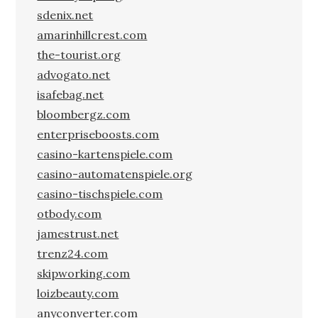
sdenix.net
amarinhillcrest.com
the-tourist.org
advogato.net
isafebag.net
bloombergz.com
enterpriseboosts.com
casino-kartenspiele.com
casino-automatenspiele.org
casino-tischspiele.com
otbody.com
jamestrust.net
trenz24.com
skipworking.com
loizbeauty.com
anyconverter.com