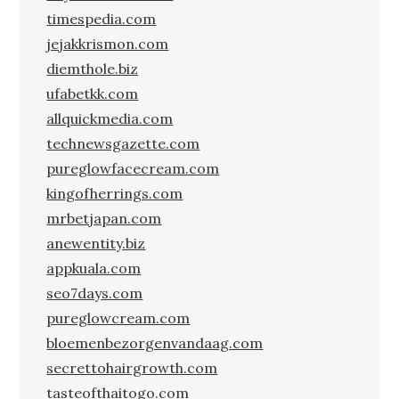
timespedia.com
jejakkrismon.com
diemthole.biz
ufabetkk.com
allquickmedia.com
technewsgazette.com
pureglowfacecream.com
kingofherrings.com
mrbetjapan.com
anewentity.biz
appkuala.com
seo7days.com
pureglowcream.com
bloemenbezorgenvandaag.com
secrettohairgrowth.com
tasteofthaitogo.com