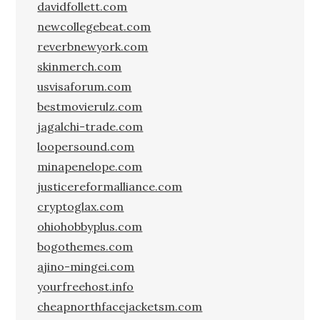
davidfollett.com
newcollegebeat.com
reverbnewyork.com
skinmerch.com
usvisaforum.com
bestmovierulz.com
jagalchi-trade.com
loopersound.com
minapenelope.com
justicereformalliance.com
cryptoglax.com
ohiohobbyplus.com
bogothemes.com
ajino-mingei.com
yourfreehost.info
cheapnorthfacejacketsm.com