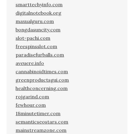
smarttechyinfo.com
digitalnotebook.org
maxualguru.com
bongdasuncity.com
slot-pachi.com
freespinsslot.com
paradisefurballs.com
aveuere.info
cannabinoidtimes.com
greenproductsgui.com
healthconcerning.com
rojgarind.com
fewhour.com
18minutetimer.com
semanticseostars.com
mainstreamzone.com