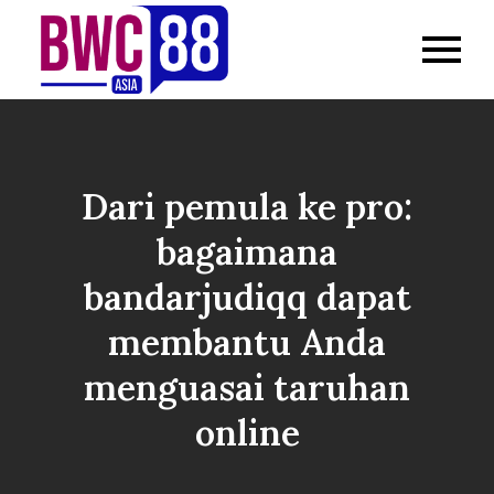
Skip
to
Situs Bandarqq
Nikmati banyak promo dan
content
bonus menarik setiap hari di
dengan Banyak
situs Bandarqq. Mainkan
poker dan dapatkan lebih
Promo dan Bonus
banyak peluang menang
Menarik Setiap
dengan berbagai penawaran
eksklusif.
Dari pemula ke pro:
Hari
bagaimana
bandarjudiqq dapat
membantu Anda
menguasai taruhan
online