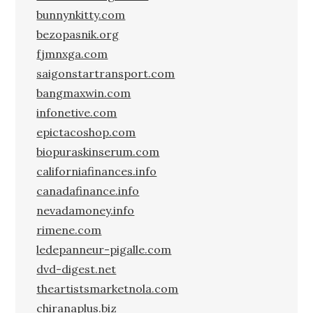
bunnynkitty.com
bezopasnik.org
fjmnxga.com
saigonstartransport.com
bangmaxwin.com
infonetive.com
epictacoshop.com
biopuraskinserum.com
californiafinances.info
canadafinance.info
nevadamoney.info
rimene.com
ledepanneur-pigalle.com
dvd-digest.net
theartistsmarketnola.com
chiranaplus.biz