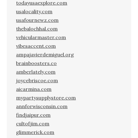
todayusaexplore.com
usalocality.com
usafournewz.com
thebalochhal.com
vehicularmaster.com
vibesaccent.com
ampajavierdemiguel.org
brainboosters.co
amberlately.com
joycebriscoe.com
aicarmina.com
mypartysupplystore.com
annforwisconsin.com
findjaipur.com
cultofjim.com
glimmerick.com