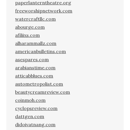
paperlanterntheatre.org
freeworshipnetwork.com
watercraftllc.com
abourge.com
afiliixs.com
alharammallz.com
americanbulletins.com
asespares.com
arabianstime.com
atticabblues.com
autometropolist.com
beautycreamreview.com
coinmoh.com
cyclopsreview.com
dattgen.com
didoivatnang.com