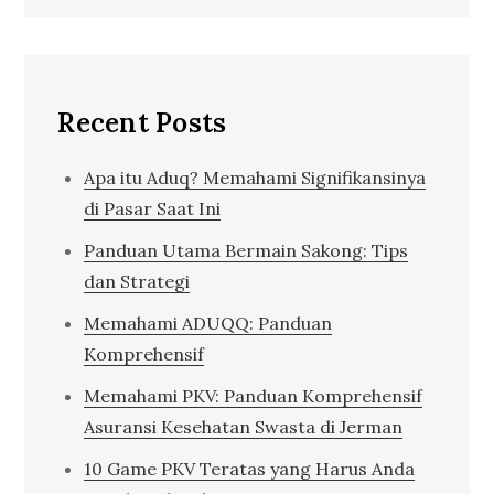
Recent Posts
Apa itu Aduq? Memahami Signifikansinya
di Pasar Saat Ini
Panduan Utama Bermain Sakong: Tips
dan Strategi
Memahami ADUQQ: Panduan
Komprehensif
Memahami PKV: Panduan Komprehensif
Asuransi Kesehatan Swasta di Jerman
10 Game PKV Teratas yang Harus Anda