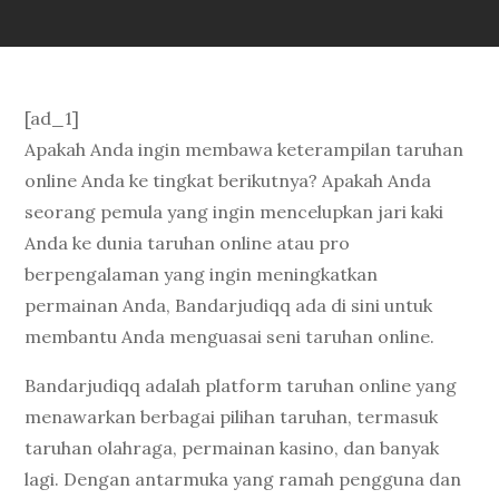
[ad_1]
Apakah Anda ingin membawa keterampilan taruhan
online Anda ke tingkat berikutnya? Apakah Anda
seorang pemula yang ingin mencelupkan jari kaki
Anda ke dunia taruhan online atau pro
berpengalaman yang ingin meningkatkan
permainan Anda, Bandarjudiqq ada di sini untuk
membantu Anda menguasai seni taruhan online.
Bandarjudiqq adalah platform taruhan online yang
menawarkan berbagai pilihan taruhan, termasuk
taruhan olahraga, permainan kasino, dan banyak
lagi. Dengan antarmuka yang ramah pengguna dan