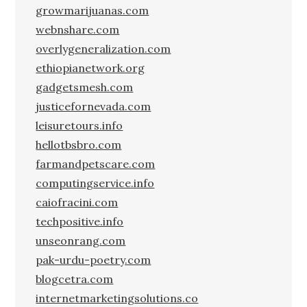
growmarijuanas.com
webnshare.com
overlygeneralization.com
ethiopianetwork.org
gadgetsmesh.com
justicefornevada.com
leisuretours.info
hellotbsbro.com
farmandpetscare.com
computingservice.info
caiofracini.com
techpositive.info
unseonrang.com
pak-urdu-poetry.com
blogcetra.com
internetmarketingsolutions.co