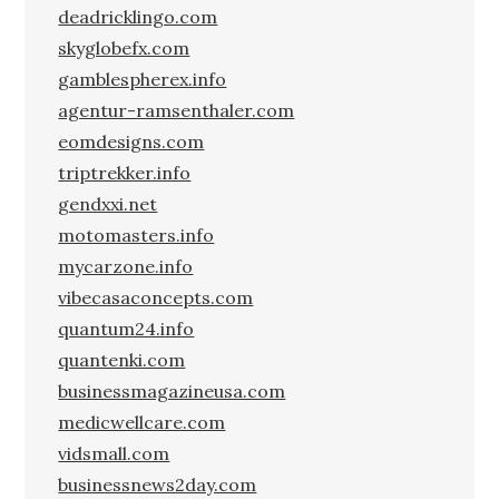
deadricklingo.com
skyglobefx.com
gamblespherex.info
agentur-ramsenthaler.com
eomdesigns.com
triptrekker.info
gendxxi.net
motomasters.info
mycarzone.info
vibecasaconcepts.com
quantum24.info
quantenki.com
businessmagazineusa.com
medicwellcare.com
vidsmall.com
businessnews2day.com