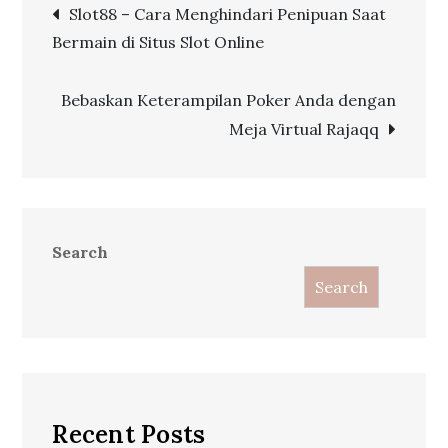
Post
Slot88 – Cara Menghindari Penipuan Saat
Bermain di Situs Slot Online
navigation
Bebaskan Keterampilan Poker Anda dengan
Meja Virtual Rajaqq
Search
Search
Recent Posts