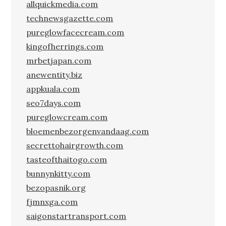
allquickmedia.com
technewsgazette.com
pureglowfacecream.com
kingofherrings.com
mrbetjapan.com
anewentity.biz
appkuala.com
seo7days.com
pureglowcream.com
bloemenbezorgenvandaag.com
secrettohairgrowth.com
tasteofthaitogo.com
bunnynkitty.com
bezopasnik.org
fjmnxga.com
saigonstartransport.com