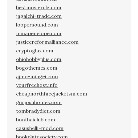
bestmovierulz.com
jagalchi-trade.com
loopersound.com
minapenelope.com
justicereformalliance.com
cryptoglax.com
ohiohobbyplus.com
bogothemes.com
ajino-mingei.com
yourfreehost.info
cheapnorthfacejacketsm.com
gurjoshhomes.com
tombradydiet.com
bonthaiclub.com
casusbelli-mod.com
bookplatesociety.com