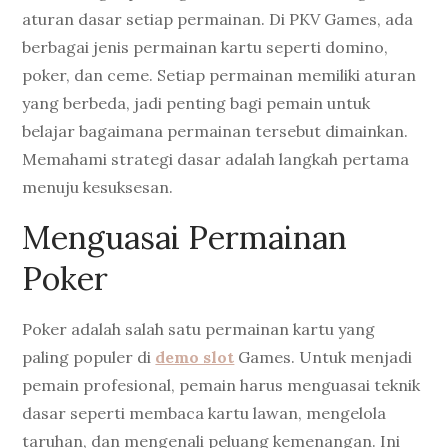
aturan dasar setiap permainan. Di PKV Games, ada
berbagai jenis permainan kartu seperti domino,
poker, dan ceme. Setiap permainan memiliki aturan
yang berbeda, jadi penting bagi pemain untuk
belajar bagaimana permainan tersebut dimainkan.
Memahami strategi dasar adalah langkah pertama
menuju kesuksesan.
Menguasai Permainan
Poker
Poker adalah salah satu permainan kartu yang
paling populer di
demo slot
Games. Untuk menjadi
pemain profesional, pemain harus menguasai teknik
dasar seperti membaca kartu lawan, mengelola
taruhan, dan mengenali peluang kemenangan. Ini