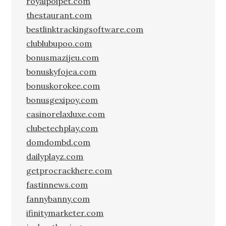
royalpoipet.com
thestaurant.com
bestlinktrackingsoftware.com
clublubupoo.com
bonusmazijeu.com
bonuskyfojea.com
bonuskorokee.com
bonusgexipoy.com
casinorelaxluxe.com
clubetechplay.com
domdombd.com
dailyplayz.com
getprocrackhere.com
fastinnews.com
fannybanny.com
ifinitymarketer.com