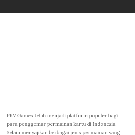
PKV Games telah menjadi platform populer bagi
para penggemar permainan kartu di Indonesia.
Selain menyajikan berbagai jenis permainan yang