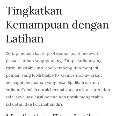
Tingkatkan
Kemampuan dengan
Latihan
Setiap pemain kartu profesional pasti melewati
proses latihan yang panjang. Tanpa latihan yang
rutin, mustahil untuk berkembang dan menjadi
pemain yang lebih baik. PKV Games menawarkan
berbagai permainan yang bisa dijadikan sarana
latihan. Cobalah untuk bermain secara konsisten dan
selalu evaluasi hasil permainan untuk mengetahui
kekuatan dan kelemahan diri.