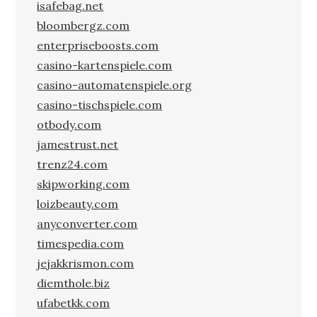
isafebag.net
bloombergz.com
enterpriseboosts.com
casino-kartenspiele.com
casino-automatenspiele.org
casino-tischspiele.com
otbody.com
jamestrust.net
trenz24.com
skipworking.com
loizbeauty.com
anyconverter.com
timespedia.com
jejakkrismon.com
diemthole.biz
ufabetkk.com