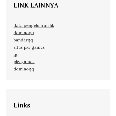
LINK LAINNYA
data pengeluaran hk
dominoqq
bandarqq
situs pkv games
qq
pkv games
dominoqq
Links