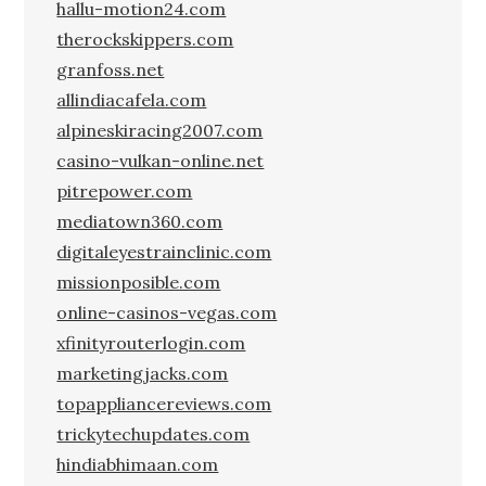
hallu-motion24.com
therockskippers.com
granfoss.net
allindiacafela.com
alpineskiracing2007.com
casino-vulkan-online.net
pitrepower.com
mediatown360.com
digitaleyestrainclinic.com
missionposible.com
online-casinos-vegas.com
xfinityrouterlogin.com
marketingjacks.com
topappliancereviews.com
trickytechupdates.com
hindiabhimaan.com