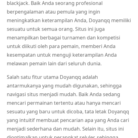
blackjack. Baik Anda seorang profesional
berpengalaman atau pemula yang ingin
meningkatkan keterampilan Anda, Doyanqq memiliki
sesuatu untuk semua orang. Situs ini juga
menampilkan berbagai turnamen dan kompetisi
untuk diikuti oleh para pemain, memberi Anda
kesempatan untuk menguji keterampilan Anda
melawan pemain lain dari seluruh dunia.
Salah satu fitur utama Doyanqq adalah
antarmukanya yang mudah digunakan, sehingga
navigasi situs menjadi mudah. Baik Anda sedang
mencari permainan tertentu atau hanya mencari
sesuatu yang baru untuk dicoba, tata letak Doyanqq
yang intuitif membuat pencarian apa yang Anda cari
menjadi sederhana dan mudah. Selain itu, situs ini
dioptimalkan untuk perangkat seluler, sehingga