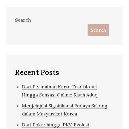
Search
Search
Recent Posts
Dari Permainan Kartu Tradisional
Hingga Sensasi Online: Kisah Aduq
Menjelajahi Signifikansi Budaya Sakong
dalam Masyarakat Korea
Dari Poker hingga PKV: Evolusi