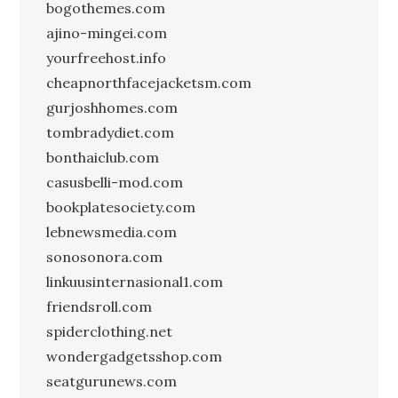
bogothemes.com
ajino-mingei.com
yourfreehost.info
cheapnorthfacejacketsm.com
gurjoshhomes.com
tombradydiet.com
bonthaiclub.com
casusbelli-mod.com
bookplatesociety.com
lebnewsmedia.com
sonosonora.com
linkuusinternasional1.com
friendsroll.com
spiderclothing.net
wondergadgetsshop.com
seatgurunews.com