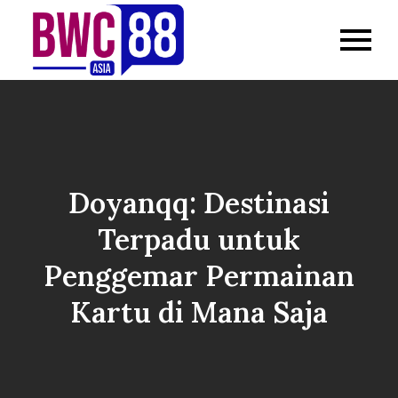
Skip
to
Nikmati banyak promo dan
Situs Bandarqq
content
bonus menarik setiap hari di
dengan Banyak
situs Bandarqq. Mainkan
poker dan dapatkan lebih
Promo dan Bonus
banyak peluang menang
Menarik Setiap
dengan berbagai penawaran
eksklusif.
Hari
Doyanqq: Destinasi
Terpadu untuk
Penggemar Permainan
Kartu di Mana Saja