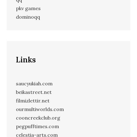
pkv games
dominoqq
Links
saucyukiah.com
beikastreet.net
filmizlettir.net
ourmultiworlds.com
cooncreekclub.org
pegpufftimes.com
celestia-arts.com