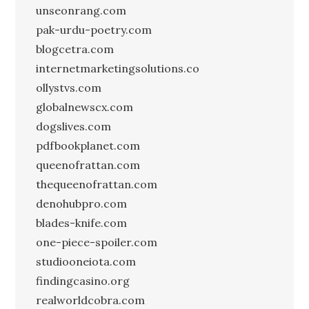
unseonrang.com
pak-urdu-poetry.com
blogcetra.com
internetmarketingsolutions.co
ollystvs.com
globalnewscx.com
dogslives.com
pdfbookplanet.com
queenofrattan.com
thequeenofrattan.com
denohubpro.com
blades-knife.com
one-piece-spoiler.com
studiooneiota.com
findingcasino.org
realworldcobra.com