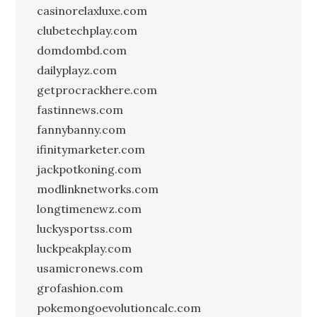
casinorelaxluxe.com
clubetechplay.com
domdombd.com
dailyplayz.com
getprocrackhere.com
fastinnews.com
fannybanny.com
ifinitymarketer.com
jackpotkoning.com
modlinknetworks.com
longtimenewz.com
luckysportss.com
luckpeakplay.com
usamicronews.com
grofashion.com
pokemongoevolutioncalc.com