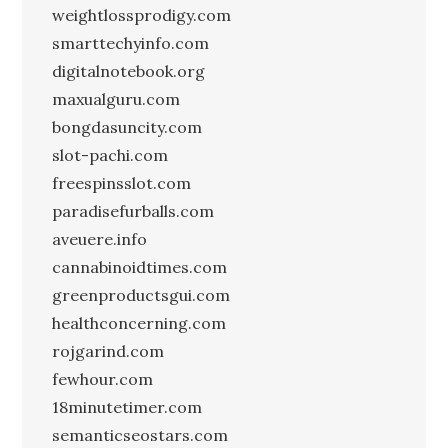
weightlossprodigy.com
smarttechyinfo.com
digitalnotebook.org
maxualguru.com
bongdasuncity.com
slot-pachi.com
freespinsslot.com
paradisefurballs.com
aveuere.info
cannabinoidtimes.com
greenproductsgui.com
healthconcerning.com
rojgarind.com
fewhour.com
18minutetimer.com
semanticseostars.com