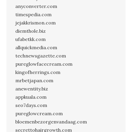
anyconverter.com
timespedia.com
jejakkrismon.com
diemthole.biz
ufabetkk.com
allquickmedia.com
technewsgazette.com
pureglowfacecream.com
kingofherrings.com
mrbetjapan.com
anewentity.biz
appkuala.com
seo7days.com
pureglowcream.com
bloemenbezorgenvandaag.com
secrettohairgrowth.com