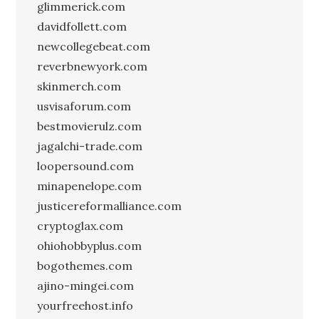
glimmerick.com
davidfollett.com
newcollegebeat.com
reverbnewyork.com
skinmerch.com
usvisaforum.com
bestmovierulz.com
jagalchi-trade.com
loopersound.com
minapenelope.com
justicereformalliance.com
cryptoglax.com
ohiohobbyplus.com
bogothemes.com
ajino-mingei.com
yourfreehost.info