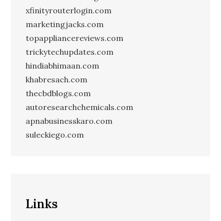
xfinityrouterlogin.com
marketingjacks.com
topappliancereviews.com
trickytechupdates.com
hindiabhimaan.com
khabresach.com
thecbdblogs.com
autoresearchchemicals.com
apnabusinesskaro.com
suleckiego.com
Links