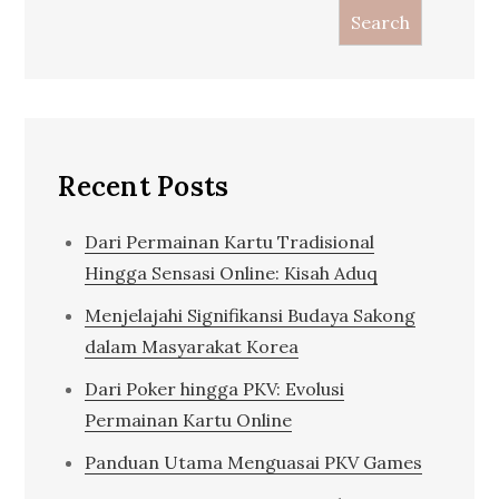
Search
Recent Posts
Dari Permainan Kartu Tradisional
Hingga Sensasi Online: Kisah Aduq
Menjelajahi Signifikansi Budaya Sakong
dalam Masyarakat Korea
Dari Poker hingga PKV: Evolusi
Permainan Kartu Online
Panduan Utama Menguasai PKV Games