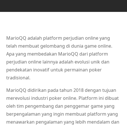
MarioQQ adalah platform perjudian online yang
telah membuat gelombang di dunia game online.
Apa yang membedakan MarioQQ dari platform
perjudian online lainnya adalah evolusi unik dan
pendekatan inovatif untuk permainan poker
tradisional.
MarioQQ didirikan pada tahun 2018 dengan tujuan
merevolusi industri poker online. Platform ini dibuat
oleh tim pengembang dan penggemar game yang
berpengalaman yang ingin membuat platform yang
menawarkan pengalaman yang lebih mendalam dan