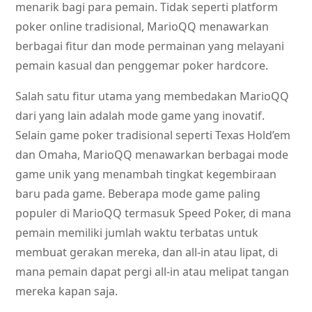
menarik bagi para pemain. Tidak seperti platform
poker online tradisional, MarioQQ menawarkan
berbagai fitur dan mode permainan yang melayani
pemain kasual dan penggemar poker hardcore.
Salah satu fitur utama yang membedakan MarioQQ
dari yang lain adalah mode game yang inovatif.
Selain game poker tradisional seperti Texas Hold’em
dan Omaha, MarioQQ menawarkan berbagai mode
game unik yang menambah tingkat kegembiraan
baru pada game. Beberapa mode game paling
populer di MarioQQ termasuk Speed ​​Poker, di mana
pemain memiliki jumlah waktu terbatas untuk
membuat gerakan mereka, dan all-in atau lipat, di
mana pemain dapat pergi all-in atau melipat tangan
mereka kapan saja.