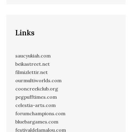
Links
saucyukiah.com
beikastreet.net
filmizlettir.net
ourmultiworlds.com
cooncreekclub.org
pegpufftimes.com
celestia-arts.com
forumchampions.com
bluebargames.com
festivaldelamalou.com