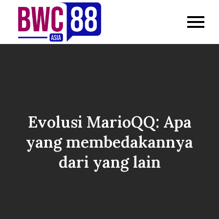
Skip
to
Nikmati banyak promo dan
Situs Bandarqq
content
bonus menarik setiap hari di
dengan Banyak
situs Bandarqq. Mainkan
poker dan dapatkan lebih
Promo dan Bonus
banyak peluang menang
Menarik Setiap
dengan berbagai penawaran
eksklusif.
Hari
Evolusi MarioQQ: Apa
yang membedakannya
dari yang lain