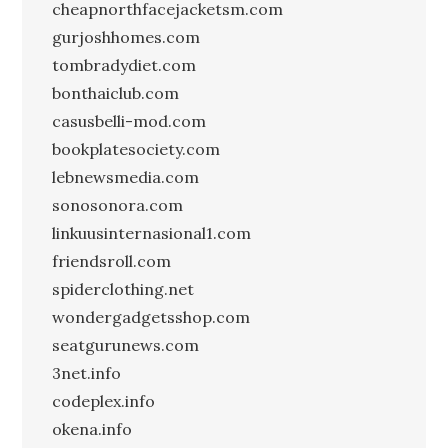
cheapnorthfacejacketsm.com
gurjoshhomes.com
tombradydiet.com
bonthaiclub.com
casusbelli-mod.com
bookplatesociety.com
lebnewsmedia.com
sonosonora.com
linkuusinternasional1.com
friendsroll.com
spiderclothing.net
wondergadgetsshop.com
seatgurunews.com
3net.info
codeplex.info
okena.info