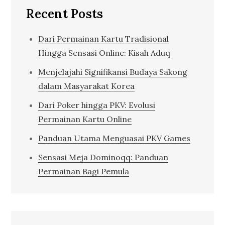
Recent Posts
Dari Permainan Kartu Tradisional
Hingga Sensasi Online: Kisah Aduq
Menjelajahi Signifikansi Budaya Sakong
dalam Masyarakat Korea
Dari Poker hingga PKV: Evolusi
Permainan Kartu Online
Panduan Utama Menguasai PKV Games
Sensasi Meja Dominoqq: Panduan
Permainan Bagi Pemula