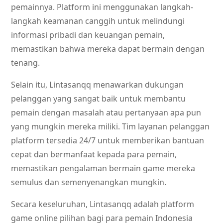
pemainnya. Platform ini menggunakan langkah-
langkah keamanan canggih untuk melindungi
informasi pribadi dan keuangan pemain,
memastikan bahwa mereka dapat bermain dengan
tenang.
Selain itu, Lintasanqq menawarkan dukungan
pelanggan yang sangat baik untuk membantu
pemain dengan masalah atau pertanyaan apa pun
yang mungkin mereka miliki. Tim layanan pelanggan
platform tersedia 24/7 untuk memberikan bantuan
cepat dan bermanfaat kepada para pemain,
memastikan pengalaman bermain game mereka
semulus dan semenyenangkan mungkin.
Secara keseluruhan, Lintasanqq adalah platform
game online pilihan bagi para pemain Indonesia