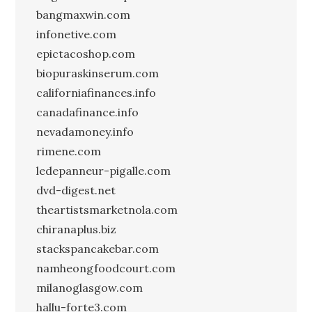
bangmaxwin.com
infonetive.com
epictacoshop.com
biopuraskinserum.com
californiafinances.info
canadafinance.info
nevadamoney.info
rimene.com
ledepanneur-pigalle.com
dvd-digest.net
theartistsmarketnola.com
chiranaplus.biz
stackspancakebar.com
namheongfoodcourt.com
milanoglasgow.com
hallu-forte3.com