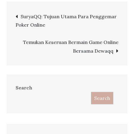
Post
SuryaQQ: Tujuan Utama Para Penggemar
Poker Online
navigation
Temukan Keseruan Bermain Game Online
Bersama Dewaqq
Search
Search