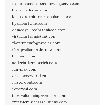
experiencedexpertstowingservice.com
blackheadsshop.com
location-voiture-casablanca.org
kpaulbartelme.com
comedyclubofhiltonhead.com
virtualartsassistant.com
theprimeinfographics.com
cheapvaliumordernow.com
beenime.com
sodecia-kemmerich.com
fun-mak.com
casino888world.com
misterdbnb.com
jkmezcal.com
intervaltrainingexercises.com
tyestylebusinesssolutions.com