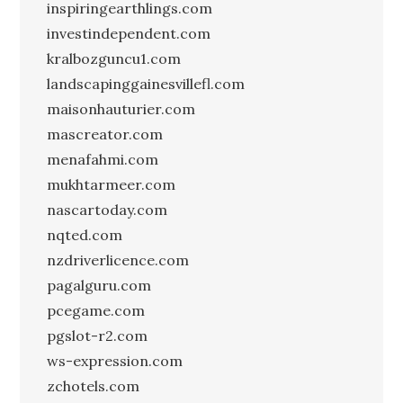
inspiringearthlings.com
investindependent.com
kralbozguncu1.com
landscapinggainesvillefl.com
maisonhauturier.com
mascreator.com
menafahmi.com
mukhtarmeer.com
nascartoday.com
nqted.com
nzdriverlicence.com
pagalguru.com
pcegame.com
pgslot-r2.com
ws-expression.com
zchotels.com