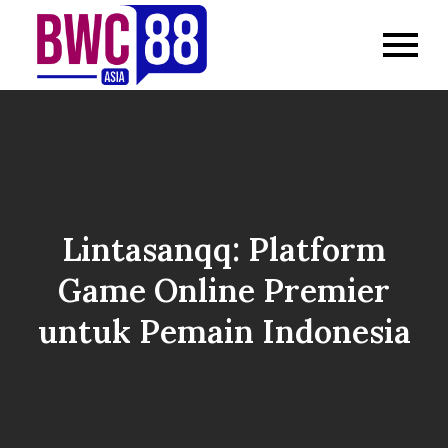
Skip
to
Nikmati banyak promo dan
Situs Bandarqq
content
bonus menarik setiap hari di
dengan Banyak
situs Bandarqq. Mainkan
poker dan dapatkan lebih
Promo dan Bonus
banyak peluang menang
Menarik Setiap
dengan berbagai penawaran
eksklusif.
Hari
Lintasanqq: Platform
Game Online Premier
untuk Pemain Indonesia