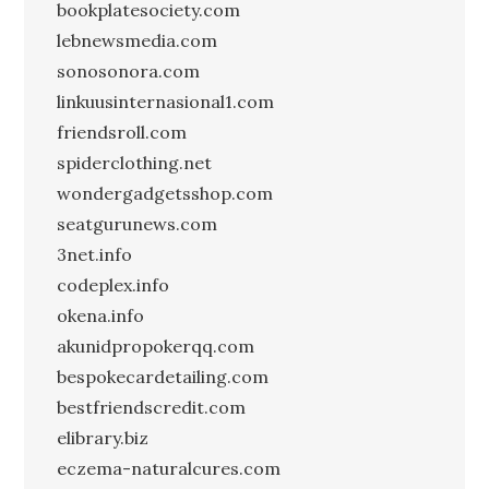
bookplatesociety.com
lebnewsmedia.com
sonosonora.com
linkuusinternasional1.com
friendsroll.com
spiderclothing.net
wondergadgetsshop.com
seatgurunews.com
3net.info
codeplex.info
okena.info
akunidpropokerqq.com
bespokecardetailing.com
bestfriendscredit.com
elibrary.biz
eczema-naturalcures.com