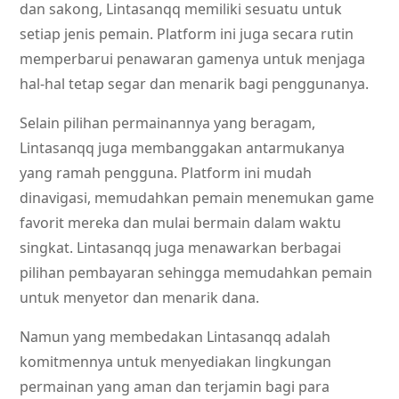
dan sakong, Lintasanqq memiliki sesuatu untuk
setiap jenis pemain. Platform ini juga secara rutin
memperbarui penawaran gamenya untuk menjaga
hal-hal tetap segar dan menarik bagi penggunanya.
Selain pilihan permainannya yang beragam,
Lintasanqq juga membanggakan antarmukanya
yang ramah pengguna. Platform ini mudah
dinavigasi, memudahkan pemain menemukan game
favorit mereka dan mulai bermain dalam waktu
singkat. Lintasanqq juga menawarkan berbagai
pilihan pembayaran sehingga memudahkan pemain
untuk menyetor dan menarik dana.
Namun yang membedakan Lintasanqq adalah
komitmennya untuk menyediakan lingkungan
permainan yang aman dan terjamin bagi para