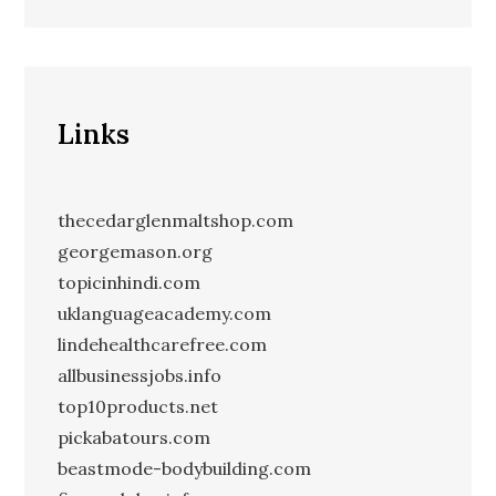
Links
thecedarglenmaltshop.com
georgemason.org
topicinhindi.com
uklanguageacademy.com
lindehealthcarefree.com
allbusinessjobs.info
top10products.net
pickabatours.com
beastmode-bodybuilding.com