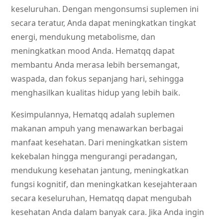
keseluruhan. Dengan mengonsumsi suplemen ini
secara teratur, Anda dapat meningkatkan tingkat
energi, mendukung metabolisme, dan
meningkatkan mood Anda. Hematqq dapat
membantu Anda merasa lebih bersemangat,
waspada, dan fokus sepanjang hari, sehingga
menghasilkan kualitas hidup yang lebih baik.
Kesimpulannya, Hematqq adalah suplemen
makanan ampuh yang menawarkan berbagai
manfaat kesehatan. Dari meningkatkan sistem
kekebalan hingga mengurangi peradangan,
mendukung kesehatan jantung, meningkatkan
fungsi kognitif, dan meningkatkan kesejahteraan
secara keseluruhan, Hematqq dapat mengubah
kesehatan Anda dalam banyak cara. Jika Anda ingin