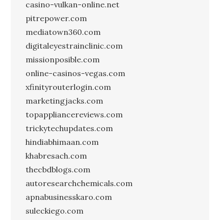
casino-vulkan-online.net
pitrepower.com
mediatown360.com
digitaleyestrainclinic.com
missionposible.com
online-casinos-vegas.com
xfinityrouterlogin.com
marketingjacks.com
topappliancereviews.com
trickytechupdates.com
hindiabhimaan.com
khabresach.com
thecbdblogs.com
autoresearchchemicals.com
apnabusinesskaro.com
suleckiego.com