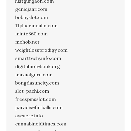
lustgurgaon.com
geniejaar.com
bobbyslot.com
11placemoulin.com
mintz360.com
mohob.net
weightlossprodigy.com
smarttechyinfo.com
digitalnotebook.org
maxualguru.com
bongdasuncity.com
slot-pachi.com
freespinsslot.com
paradisefurballs.com
aveuere.info
cannabinoidtimes.com