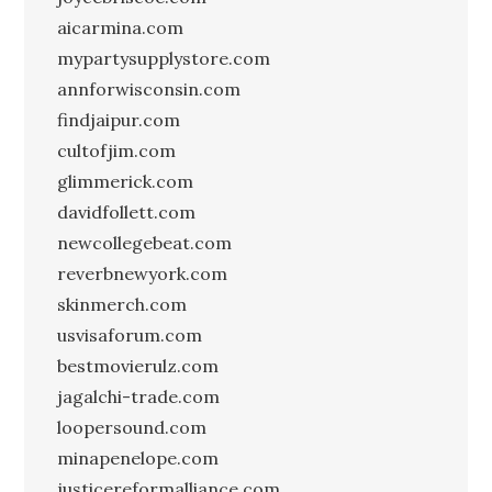
aicarmina.com
mypartysupplystore.com
annforwisconsin.com
findjaipur.com
cultofjim.com
glimmerick.com
davidfollett.com
newcollegebeat.com
reverbnewyork.com
skinmerch.com
usvisaforum.com
bestmovierulz.com
jagalchi-trade.com
loopersound.com
minapenelope.com
justicereformalliance.com