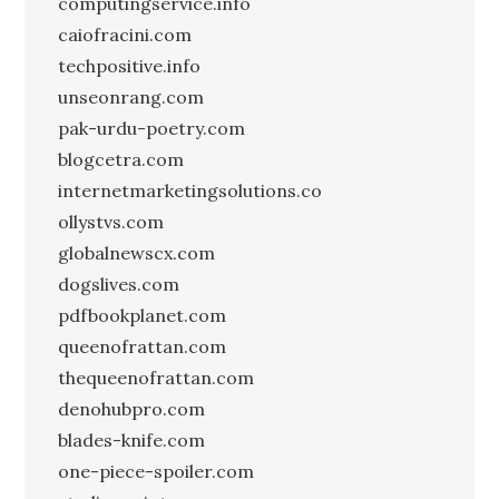
computingservice.info
caiofracini.com
techpositive.info
unseonrang.com
pak-urdu-poetry.com
blogcetra.com
internetmarketingsolutions.co
ollystvs.com
globalnewscx.com
dogslives.com
pdfbookplanet.com
queenofrattan.com
thequeenofrattan.com
denohubpro.com
blades-knife.com
one-piece-spoiler.com