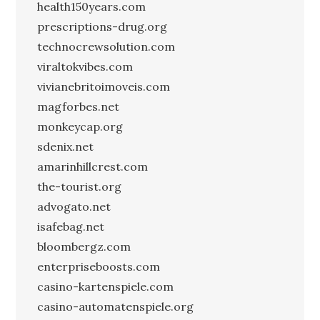
health150years.com
prescriptions-drug.org
technocrewsolution.com
viraltokvibes.com
vivianebritoimoveis.com
magforbes.net
monkeycap.org
sdenix.net
amarinhillcrest.com
the-tourist.org
advogato.net
isafebag.net
bloombergz.com
enterpriseboosts.com
casino-kartenspiele.com
casino-automatenspiele.org