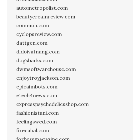
autometropolist.com
beautycreamreview.com
coinmoh.com
cyclopsreview.com
dattgen.com
didoivatnang.com
dogsbarks.com
dwmsoftwarehouse.com
enjoytroyjackson.com
epicaimbots.com
etech4news.com
expresspsychedelicsshop.com
fashionistani.com
feelingswed.com
firecabal.com
forbessmagazine.com