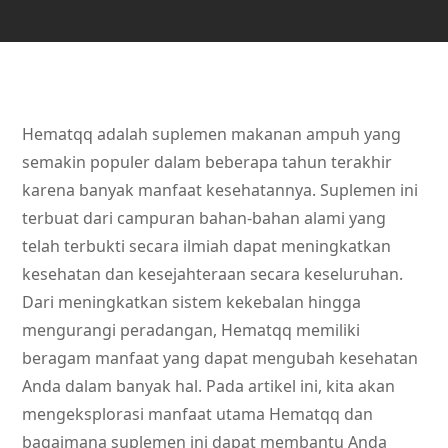
Hematqq adalah suplemen makanan ampuh yang
semakin populer dalam beberapa tahun terakhir
karena banyak manfaat kesehatannya. Suplemen ini
terbuat dari campuran bahan-bahan alami yang
telah terbukti secara ilmiah dapat meningkatkan
kesehatan dan kesejahteraan secara keseluruhan.
Dari meningkatkan sistem kekebalan hingga
mengurangi peradangan, Hematqq memiliki
beragam manfaat yang dapat mengubah kesehatan
Anda dalam banyak hal. Pada artikel ini, kita akan
mengeksplorasi manfaat utama Hematqq dan
bagaimana suplemen ini dapat membantu Anda