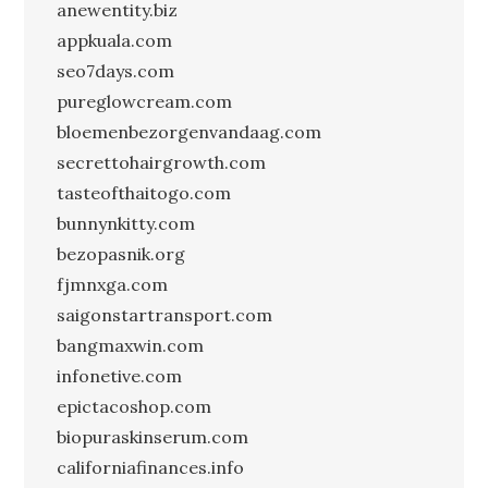
anewentity.biz
appkuala.com
seo7days.com
pureglowcream.com
bloemenbezorgenvandaag.com
secrettohairgrowth.com
tasteofthaitogo.com
bunnynkitty.com
bezopasnik.org
fjmnxga.com
saigonstartransport.com
bangmaxwin.com
infonetive.com
epictacoshop.com
biopuraskinserum.com
californiafinances.info