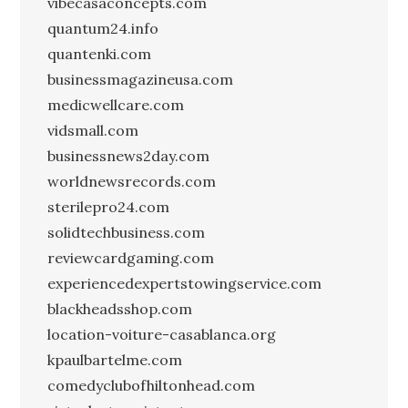
vibecasaconcepts.com
quantum24.info
quantenki.com
businessmagazineusa.com
medicwellcare.com
vidsmall.com
businessnews2day.com
worldnewsrecords.com
sterilepro24.com
solidtechbusiness.com
reviewcardgaming.com
experiencedexpertstowingservice.com
blackheadsshop.com
location-voiture-casablanca.org
kpaulbartelme.com
comedyclubofhiltonhead.com