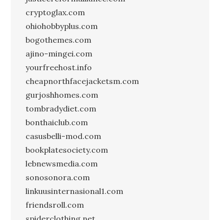
cryptoglax.com
ohiohobbyplus.com
bogothemes.com
ajino-mingei.com
yourfreehost.info
cheapnorthfacejacketsm.com
gurjoshhomes.com
tombradydiet.com
bonthaiclub.com
casusbelli-mod.com
bookplatesociety.com
lebnewsmedia.com
sonosonora.com
linkuusinternasional1.com
friendsroll.com
spiderclothing.net