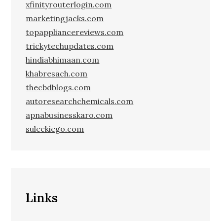
xfinityrouterlogin.com
marketingjacks.com
topappliancereviews.com
trickytechupdates.com
hindiabhimaan.com
khabresach.com
thecbdblogs.com
autoresearchchemicals.com
apnabusinesskaro.com
suleckiego.com
Links