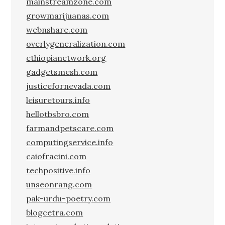
mainstreamzone.com
growmarijuanas.com
webnshare.com
overlygeneralization.com
ethiopianetwork.org
gadgetsmesh.com
justicefornevada.com
leisuretours.info
hellotbsbro.com
farmandpetscare.com
computingservice.info
caiofracini.com
techpositive.info
unseonrang.com
pak-urdu-poetry.com
blogcetra.com