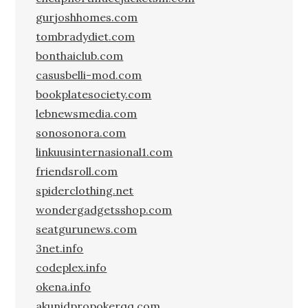
gurjoshhomes.com
tombradydiet.com
bonthaiclub.com
casusbelli-mod.com
bookplatesociety.com
lebnewsmedia.com
sonosonora.com
linkuusinternasional1.com
friendsroll.com
spiderclothing.net
wondergadgetsshop.com
seatgurunews.com
3net.info
codeplex.info
okena.info
akunidpropokerqq.com