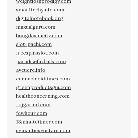
weightlossprodigy.com
smarttechyinfo.com
digitalnotebook.org
maxualguru.com
bongdasuncity.com
slot-pachi.com
freespinsslot.com
paradisefurballs.com
aveuere.info
cannabinoidtimes.com
greenproductsgui.com
healthconcerning.com
rojgarind.com
fewhour.com
18minutetimer.com
semanticseostars.com