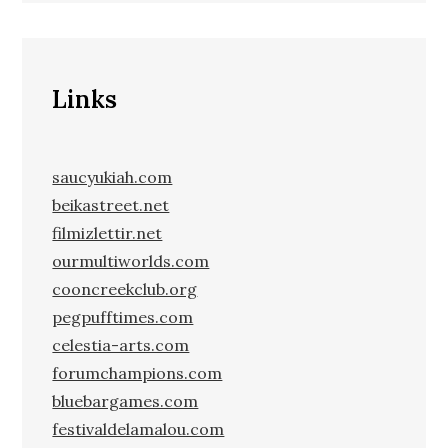
Links
saucyukiah.com
beikastreet.net
filmizlettir.net
ourmultiworlds.com
cooncreekclub.org
pegpufftimes.com
celestia-arts.com
forumchampions.com
bluebargames.com
festivaldelamalou.com