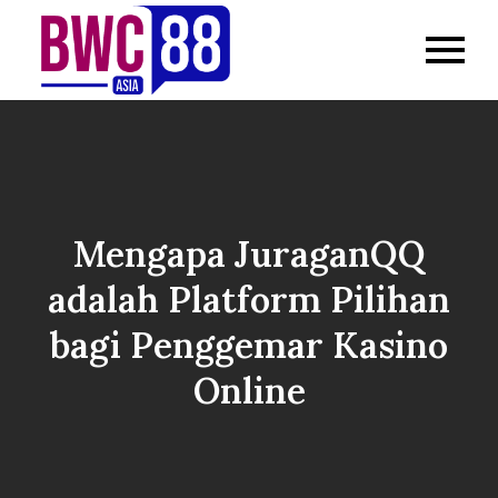
Skip
to
Situs Bandarqq
Nikmati banyak promo dan
content
bonus menarik setiap hari di
dengan Banyak
situs Bandarqq. Mainkan
poker dan dapatkan lebih
Promo dan Bonus
banyak peluang menang
Menarik Setiap
dengan berbagai penawaran
eksklusif.
Hari
Mengapa JuraganQQ
adalah Platform Pilihan
bagi Penggemar Kasino
Online