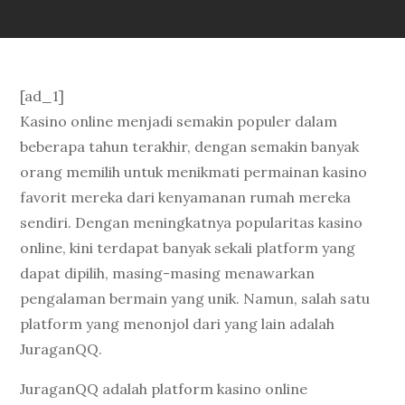
[ad_1]
Kasino online menjadi semakin populer dalam
beberapa tahun terakhir, dengan semakin banyak
orang memilih untuk menikmati permainan kasino
favorit mereka dari kenyamanan rumah mereka
sendiri. Dengan meningkatnya popularitas kasino
online, kini terdapat banyak sekali platform yang
dapat dipilih, masing-masing menawarkan
pengalaman bermain yang unik. Namun, salah satu
platform yang menonjol dari yang lain adalah
JuraganQQ.
JuraganQQ adalah platform kasino online