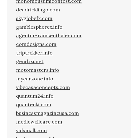
monomousumicontest.com
deadricklingo.com
skyglobefx.com
gamblespherex.info
agentur-ramsenthaler.com
eomdesigns.com
triptrekker.info
gendxxi.net
motomasters.info
mycarzone.info
vibecasaconcepts.com
quantum24.info
quantenki.com
businessmagazineusa.com
medicwellcare.com
vidsmall.com