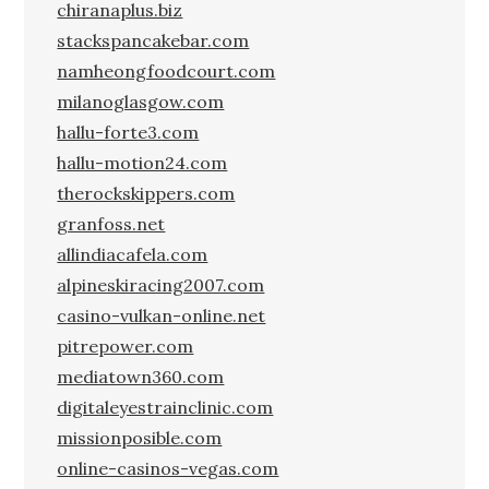
chiranaplus.biz
stackspancakebar.com
namheongfoodcourt.com
milanoglasgow.com
hallu-forte3.com
hallu-motion24.com
therockskippers.com
granfoss.net
allindiacafela.com
alpineskiracing2007.com
casino-vulkan-online.net
pitrepower.com
mediatown360.com
digitaleyestrainclinic.com
missionposible.com
online-casinos-vegas.com