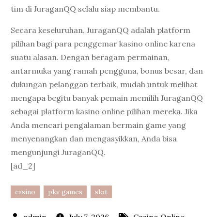
tim di JuraganQQ selalu siap membantu.
Secara keseluruhan, JuraganQQ adalah platform
pilihan bagi para penggemar kasino online karena
suatu alasan. Dengan beragam permainan,
antarmuka yang ramah pengguna, bonus besar, dan
dukungan pelanggan terbaik, mudah untuk melihat
mengapa begitu banyak pemain memilih JuraganQQ
sebagai platform kasino online pilihan mereka. Jika
Anda mencari pengalaman bermain game yang
menyenangkan dan mengasyikkan, Anda bisa
mengunjungi JuraganQQ.
[ad_2]
casino
pkv games
slot
July 7, 2026
Casino Online
,