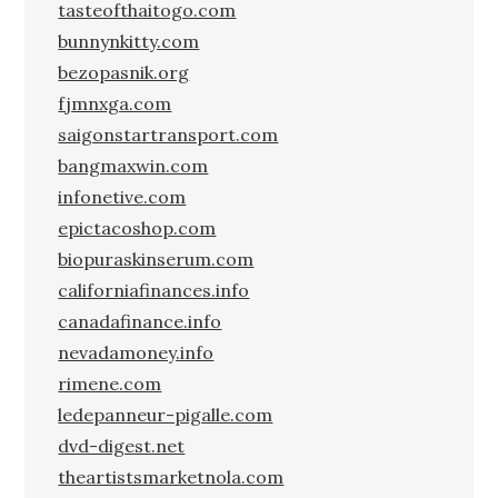
tasteofthaitogo.com
bunnynkitty.com
bezopasnik.org
fjmnxga.com
saigonstartransport.com
bangmaxwin.com
infonetive.com
epictacoshop.com
biopuraskinserum.com
californiafinances.info
canadafinance.info
nevadamoney.info
rimene.com
ledepanneur-pigalle.com
dvd-digest.net
theartistsmarketnola.com