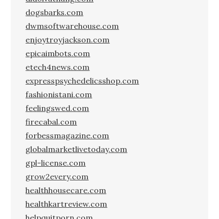
dogsbarks.com
dwmsoftwarehouse.com
enjoytroyjackson.com
epicaimbots.com
etech4news.com
expresspsychedelicsshop.com
fashionistani.com
feelingswed.com
firecabal.com
forbessmagazine.com
globalmarketlivetoday.com
gpl-license.com
grow2every.com
healthhousecare.com
healthkartreview.com
helpquitporn.com