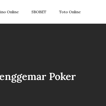
ino Online
SBOBET
Toto Online
an poker dan dapatkan lebih banyak peluang menang
Menarik Setiap Hari
Penggemar Poker