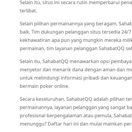
Selain itu, situs ini secara rutin memperbarui p
terlibat.
Selain pilihan permainannya yang beragam, Sah
baik. Tim dukungan pelanggan situs tersedia 24
kekhawatiran apa pun yang mungkin mereka miliki
permainan, tim layanan pelanggan SahabatQQ se
Selain itu, SahabatQQ menawarkan opsi pembay
menyetor dan menarik dana dengan aman dan muda
untuk melindungi informasi pribadi dan keuanga
bermain poker online.
Secara keseluruhan, SahabatQQ adalah pilihan t
permainannya, layanan pelanggan yang sangat ba
profesional berpengalaman atau pemula, Sahaba
menunggu? Daftar hari ini dan mulai mainkan per