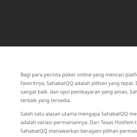
Bagi para pecinta poker online yang mencari pl
favoritnya, SahabatQQ adalah pilihan yang tepa
sangat baik, dan opsi pembayaran yang aman, Sah
terbaik yang tersedia.
Salah satu alasan utama mengapa SahabatQQ menja
adalah variasi permainannya. Dari Texas Hold’em
SahabatQQ menawarkan beragam pilihan permaina