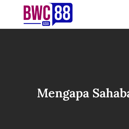
Skip
to
Nikmati banyak promo 
Situs Bandarq
content
dengan berbagai penaw
Mengapa Sahaba