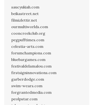
saucyukiah.com
beikastreet.net
filmizlettir.net
ourmultiworlds.com
cooncreekclub.org
pegpufftimes.com
celestia-arts.com
forumchampions.com
bluebargames.com
festivaldelamalou.com
firstsigninnovations.com
garberdodge.com
swim-wears.com
forgrantedmedia.com
peolpstar.com