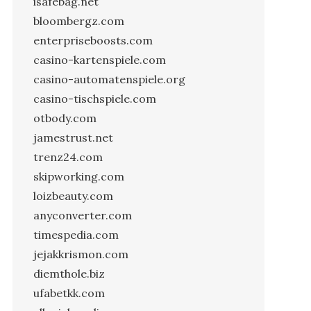
isafebag.net
bloombergz.com
enterpriseboosts.com
casino-kartenspiele.com
casino-automatenspiele.org
casino-tischspiele.com
otbody.com
jamestrust.net
trenz24.com
skipworking.com
loizbeauty.com
anyconverter.com
timespedia.com
jejakkrismon.com
diemthole.biz
ufabetkk.com