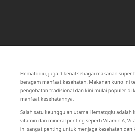
Hematqqiu, juga dikenal sebagai makanan super 
beragam manfaat kesehatan. Makanan kuno ini te
pengobatan tradisional dan kini mulai populer d
manfaat kesehatannya.
Salah satu keunggulan utama Hematqqiu adalah k
vitamin dan mineral penting seperti Vitamin A, Vita
ini sangat penting untuk menjaga kesehatan dan