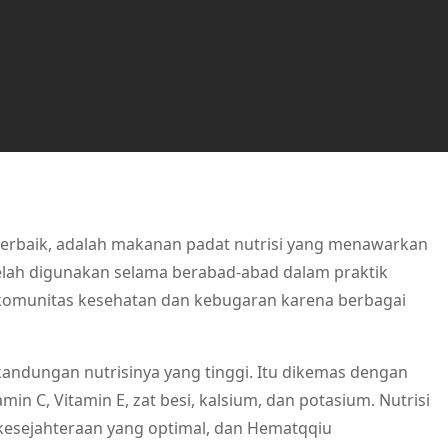
terbaik, adalah makanan padat nutrisi yang menawarkan
lah digunakan selama berabad-abad dalam praktik
i komunitas kesehatan dan kebugaran karena berbagai
andungan nutrisinya yang tinggi. Itu dikemas dengan
min C, Vitamin E, zat besi, kalsium, dan potasium. Nutrisi
 kesejahteraan yang optimal, dan Hematqqiu