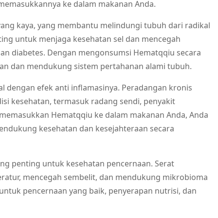
 memasukkannya ke dalam makanan Anda.
ang kaya, yang membantu melindungi tubuh dari radikal
enting untuk menjaga kesehatan sel dan mencegah
g, dan diabetes. Dengan mengonsumsi Hematqqiu secara
dan dan mendukung sistem pertahanan alami tubuh.
al dengan efek anti inflamasinya. Peradangan kronis
si kesehatan, termasuk radang sendi, penyakit
n memasukkan Hematqqiu ke dalam makanan Anda, Anda
ndukung kesehatan dan kesejahteraan secara
ang penting untuk kesehatan pencernaan. Serat
eratur, mencegah sembelit, dan mendukung mikrobioma
untuk pencernaan yang baik, penyerapan nutrisi, dan