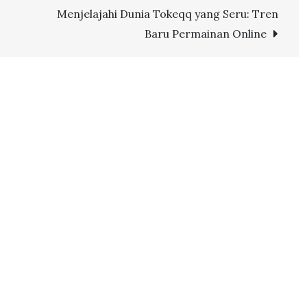
Menjelajahi Dunia Tokeqq yang Seru: Tren
:
Baru Permainan Online