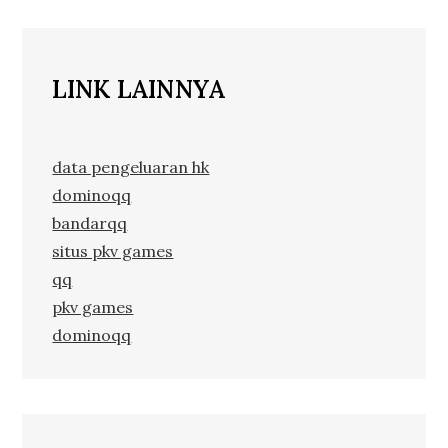
LINK LAINNYA
data pengeluaran hk
dominoqq
bandarqq
situs pkv games
qq
pkv games
dominoqq