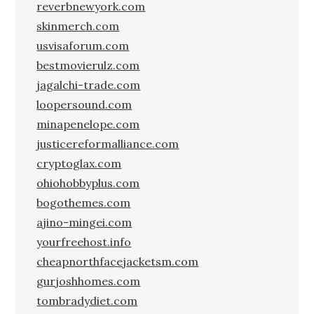
reverbnewyork.com
skinmerch.com
usvisaforum.com
bestmovierulz.com
jagalchi-trade.com
loopersound.com
minapenelope.com
justicereformalliance.com
cryptoglax.com
ohiohobbyplus.com
bogothemes.com
ajino-mingei.com
yourfreehost.info
cheapnorthfacejacketsm.com
gurjoshhomes.com
tombradydiet.com