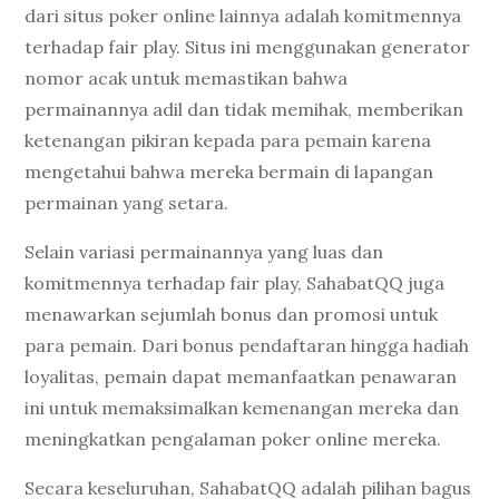
dari situs poker online lainnya adalah komitmennya
terhadap fair play. Situs ini menggunakan generator
nomor acak untuk memastikan bahwa
permainannya adil dan tidak memihak, memberikan
ketenangan pikiran kepada para pemain karena
mengetahui bahwa mereka bermain di lapangan
permainan yang setara.
Selain variasi permainannya yang luas dan
komitmennya terhadap fair play, SahabatQQ juga
menawarkan sejumlah bonus dan promosi untuk
para pemain. Dari bonus pendaftaran hingga hadiah
loyalitas, pemain dapat memanfaatkan penawaran
ini untuk memaksimalkan kemenangan mereka dan
meningkatkan pengalaman poker online mereka.
Secara keseluruhan, SahabatQQ adalah pilihan bagus