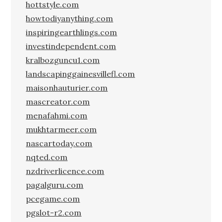
hottstyle.com
howtodiyanything.com
inspiringearthlings.com
investindependent.com
kralbozguncu1.com
landscapinggainesvillefl.com
maisonhauturier.com
mascreator.com
menafahmi.com
mukhtarmeer.com
nascartoday.com
nqted.com
nzdriverlicence.com
pagalguru.com
pcegame.com
pgslot-r2.com