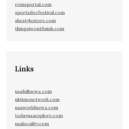
romsportal.com
sportsdocfestival.com
shestylestore.com
thingsiwontfinish.com
Links
usafullnewz.com
uktimenetwork.com
usaworldnewz.com
todayusaexplore.com
usalocality.com