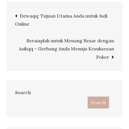
Post
Dewaqq: Tujuan Utama Anda untuk Judi
Online
navigation
Bersiaplah untuk Menang Besar dengan
Asikqq – Gerbang Anda Menuju Kesuksesan
Poker
Search
Search