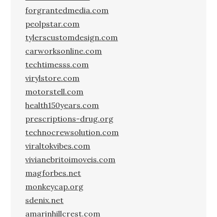
forgrantedmedia.com
peolpstar.com
tylerscustomdesign.com
carworksonline.com
techtimesss.com
virylstore.com
motorstell.com
health150years.com
prescriptions-drug.org
technocrewsolution.com
viraltokvibes.com
vivianebritoimoveis.com
magforbes.net
monkeycap.org
sdenix.net
amarinhillcrest.com