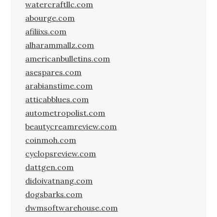
watercraftllc.com
abourge.com
afiliixs.com
alharammallz.com
americanbulletins.com
asespares.com
arabianstime.com
atticabblues.com
autometropolist.com
beautycreamreview.com
coinmoh.com
cyclopsreview.com
dattgen.com
didoivatnang.com
dogsbarks.com
dwmsoftwarehouse.com