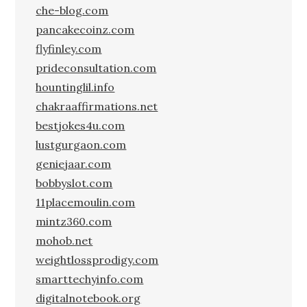
che-blog.com
pancakecoinz.com
flyfinley.com
prideconsultation.com
hountinglil.info
chakraaffirmations.net
bestjokes4u.com
lustgurgaon.com
geniejaar.com
bobbyslot.com
11placemoulin.com
mintz360.com
mohob.net
weightlossprodigy.com
smarttechyinfo.com
digitalnotebook.org