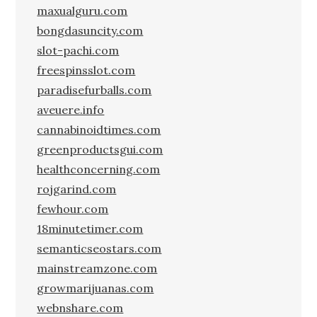
maxualguru.com
bongdasuncity.com
slot-pachi.com
freespinsslot.com
paradisefurballs.com
aveuere.info
cannabinoidtimes.com
greenproductsgui.com
healthconcerning.com
rojgarind.com
fewhour.com
18minutetimer.com
semanticseostars.com
mainstreamzone.com
growmarijuanas.com
webnshare.com