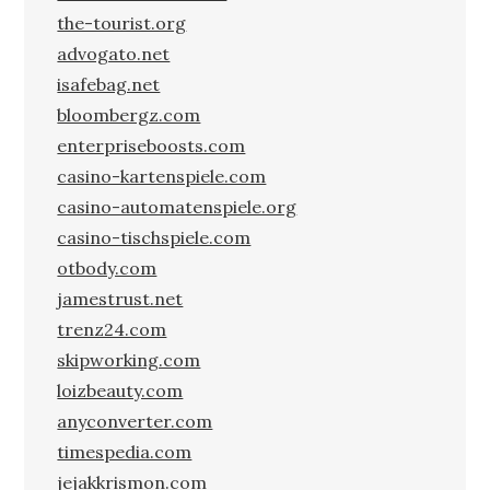
the-tourist.org
advogato.net
isafebag.net
bloombergz.com
enterpriseboosts.com
casino-kartenspiele.com
casino-automatenspiele.org
casino-tischspiele.com
otbody.com
jamestrust.net
trenz24.com
skipworking.com
loizbeauty.com
anyconverter.com
timespedia.com
jejakkrismon.com