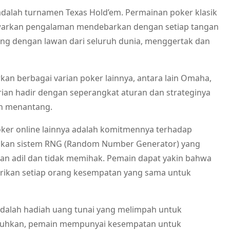
dalah turnamen Texas Hold’em. Permainan poker klasik
nawarkan pengalaman mendebarkan dengan setiap tangan
ng dengan lawan dari seluruh dunia, menggertak dan
n berbagai varian poker lainnya, antara lain Omaha,
arian hadir dengan seperangkat aturan dan strateginya
an menantang.
er online lainnya adalah komitmennya terhadap
unakan sistem RNG (Random Number Generator) yang
n adil dan tidak memihak. Pemain dapat yakin bahwa
rikan setiap orang kesempatan yang sama untuk
dalah hadiah uang tunai yang melimpah untuk
aruhkan, pemain mempunyai kesempatan untuk