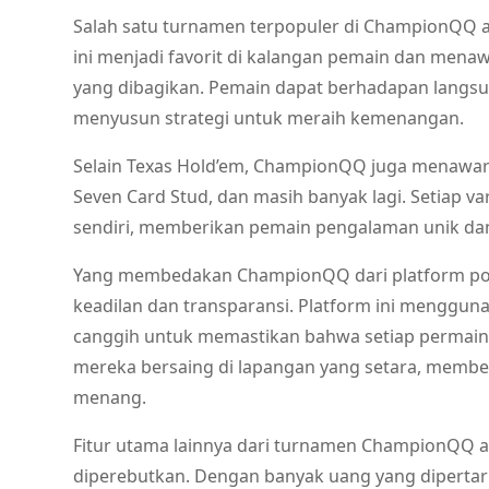
Salah satu turnamen terpopuler di ChampionQQ a
ini menjadi favorit di kalangan pemain dan me
yang dibagikan. Pemain dapat berhadapan langsu
menyusun strategi untuk meraih kemenangan.
Selain Texas Hold’em, ChampionQQ juga menawarka
Seven Card Stud, dan masih banyak lagi. Setiap v
sendiri, memberikan pemain pengalaman unik d
Yang membedakan ChampionQQ dari platform pok
keadilan dan transparansi. Platform ini mengg
canggih untuk memastikan bahwa setiap permaina
mereka bersaing di lapangan yang setara, membe
menang.
Fitur utama lainnya dari turnamen ChampionQQ a
diperebutkan. Dengan banyak uang yang dipert