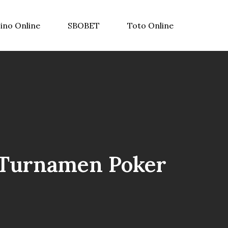
ino Online
SBOBET
Toto Online
an poker dan dapatkan lebih banyak peluang menang
Menarik Setiap Hari
 Turnamen Poker