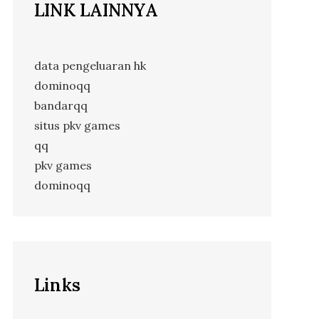
LINK LAINNYA
data pengeluaran hk
dominoqq
bandarqq
situs pkv games
qq
pkv games
dominoqq
Links