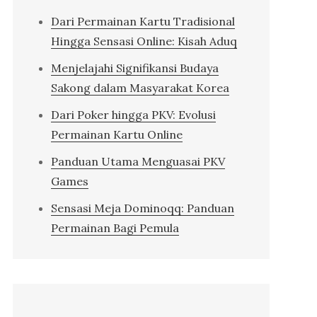
Dari Permainan Kartu Tradisional
Hingga Sensasi Online: Kisah Aduq
Menjelajahi Signifikansi Budaya
Sakong dalam Masyarakat Korea
Dari Poker hingga PKV: Evolusi
Permainan Kartu Online
Panduan Utama Menguasai PKV
Games
Sensasi Meja Dominoqq: Panduan
Permainan Bagi Pemula