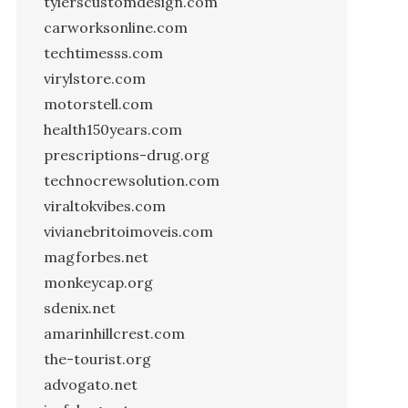
tylerscustomdesign.com
carworksonline.com
techtimesss.com
virylstore.com
motorstell.com
health150years.com
prescriptions-drug.org
technocrewsolution.com
viraltokvibes.com
vivianebritoimoveis.com
magforbes.net
monkeycap.org
sdenix.net
amarinhillcrest.com
the-tourist.org
advogato.net