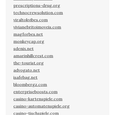
prescriptions-drug.org
technocrewsolution.com
viraltokvibes.com
vivianebritoimoveis.com
magforbes.net
monkeycap.org
sdenix.net
amarinhillcrest.com
the-tourist.org
advogato.net
isafebag.net
bloombergz.com
enterpriseboosts.com
casino-kartenspiele.com
casino-automatenspiele.org
casino-tischspiele.com