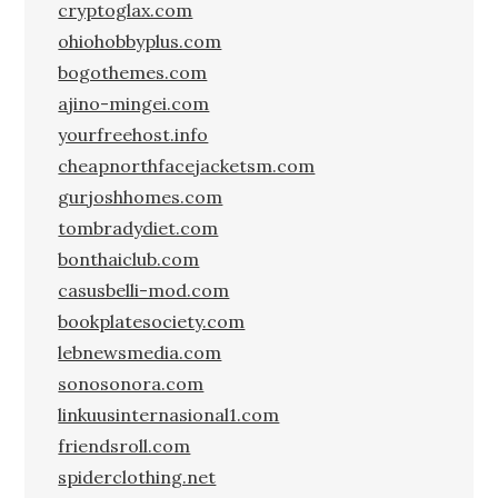
cryptoglax.com
ohiohobbyplus.com
bogothemes.com
ajino-mingei.com
yourfreehost.info
cheapnorthfacejacketsm.com
gurjoshhomes.com
tombradydiet.com
bonthaiclub.com
casusbelli-mod.com
bookplatesociety.com
lebnewsmedia.com
sonosonora.com
linkuusinternasional1.com
friendsroll.com
spiderclothing.net