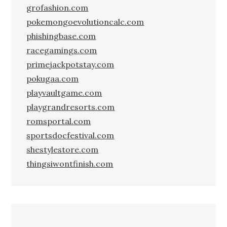
grofashion.com
pokemongoevolutioncalc.com
phishingbase.com
racegamings.com
primejackpotstay.com
pokugaa.com
playvaultgame.com
playgrandresorts.com
romsportal.com
sportsdocfestival.com
shestylestore.com
thingsiwontfinish.com