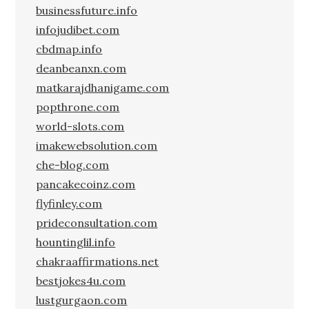
businessfuture.info
infojudibet.com
cbdmap.info
deanbeanxn.com
matkarajdhanigame.com
popthrone.com
world-slots.com
imakewebsolution.com
che-blog.com
pancakecoinz.com
flyfinley.com
prideconsultation.com
hountinglil.info
chakraaffirmations.net
bestjokes4u.com
lustgurgaon.com