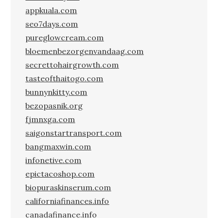
appkuala.com
seo7days.com
pureglowcream.com
bloemenbezorgenvandaag.com
secrettohairgrowth.com
tasteofthaitogo.com
bunnynkitty.com
bezopasnik.org
fjmnxga.com
saigonstartransport.com
bangmaxwin.com
infonetive.com
epictacoshop.com
biopuraskinserum.com
californiafinances.info
canadafinance.info