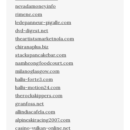
nevadamoney.info
rimene.com
ledepanneur-pigalle.com
dvd-digest.net
theartistsmarketnola.com
chiranaplus.biz
stackspancakebar.com
namheongfoodcourt.com
milanoglasgow.com
hallu-forte3.com
hallu-motion24.com
therockskippers.com
granfoss.net
allindiacafela.com
alpineskiracing2007.com
casino-vulkan-online.net