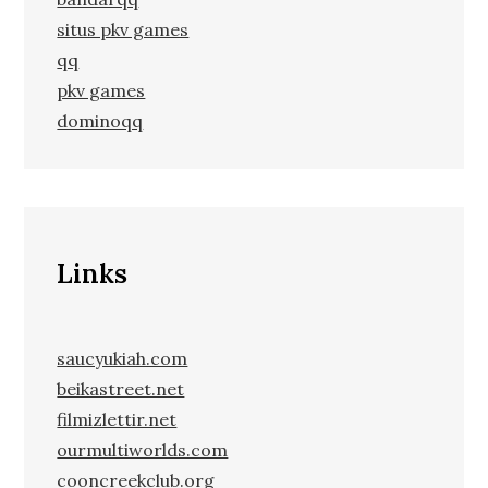
situs pkv games
qq
pkv games
dominoqq
Links
saucyukiah.com
beikastreet.net
filmizlettir.net
ourmultiworlds.com
cooncreekclub.org