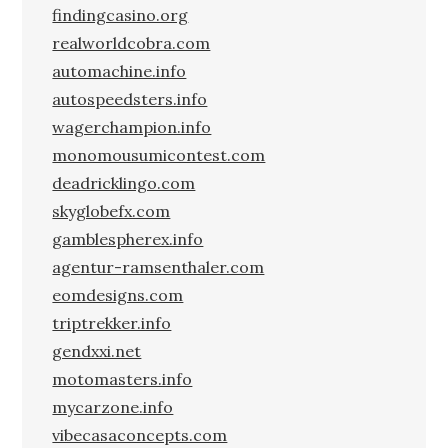
findingcasino.org
realworldcobra.com
automachine.info
autospeedsters.info
wagerchampion.info
monomousumicontest.com
deadricklingo.com
skyglobefx.com
gamblespherex.info
agentur-ramsenthaler.com
eomdesigns.com
triptrekker.info
gendxxi.net
motomasters.info
mycarzone.info
vibecasaconcepts.com