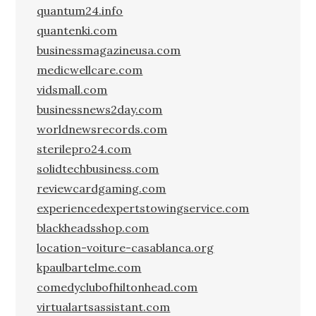
quantum24.info
quantenki.com
businessmagazineusa.com
medicwellcare.com
vidsmall.com
businessnews2day.com
worldnewsrecords.com
sterilepro24.com
solidtechbusiness.com
reviewcardgaming.com
experiencedexpertstowingservice.com
blackheadsshop.com
location-voiture-casablanca.org
kpaulbartelme.com
comedyclubofhiltonhead.com
virtualartsassistant.com