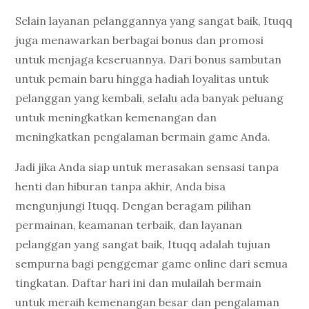
Selain layanan pelanggannya yang sangat baik, Ituqq
juga menawarkan berbagai bonus dan promosi
untuk menjaga keseruannya. Dari bonus sambutan
untuk pemain baru hingga hadiah loyalitas untuk
pelanggan yang kembali, selalu ada banyak peluang
untuk meningkatkan kemenangan dan
meningkatkan pengalaman bermain game Anda.
Jadi jika Anda siap untuk merasakan sensasi tanpa
henti dan hiburan tanpa akhir, Anda bisa
mengunjungi Ituqq. Dengan beragam pilihan
permainan, keamanan terbaik, dan layanan
pelanggan yang sangat baik, Ituqq adalah tujuan
sempurna bagi penggemar game online dari semua
tingkatan. Daftar hari ini dan mulailah bermain
untuk meraih kemenangan besar dan pengalaman