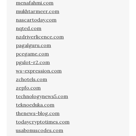
menafahmi.com
mukhtarmeer.com
nascartoday.com
nqted.com
nzdriverlicence.com
pagalguru.com
pcegame.com
pgslot-r2.com
ws-expression.com
zchotels.com
zepfo.com
technologynews5.com
teknoeduka.com
thenews-blog.com
todaycryptotimes.com
usabonuscodes.com