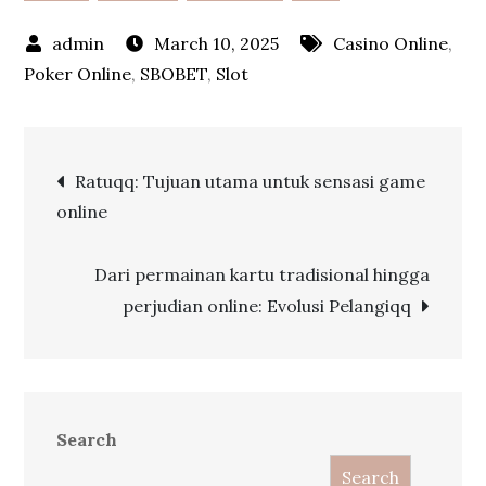
March 10, 2025
Casino Online
,
Poker Online
,
SBOBET
,
Slot
Post
Ratuqq: Tujuan utama untuk sensasi game
online
navigation
Dari permainan kartu tradisional hingga
perjudian online: Evolusi Pelangiqq
Search
Search