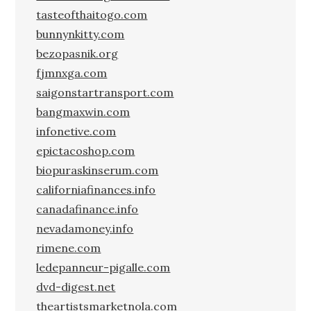
tasteofthaitogo.com
bunnynkitty.com
bezopasnik.org
fjmnxga.com
saigonstartransport.com
bangmaxwin.com
infonetive.com
epictacoshop.com
biopuraskinserum.com
californiafinances.info
canadafinance.info
nevadamoney.info
rimene.com
ledepanneur-pigalle.com
dvd-digest.net
theartistsmarketnola.com