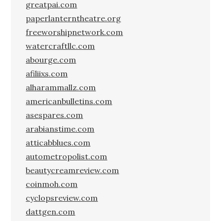
greatpai.com
paperlanterntheatre.org
freeworshipnetwork.com
watercraftllc.com
abourge.com
afiliixs.com
alharammallz.com
americanbulletins.com
asespares.com
arabianstime.com
atticabblues.com
autometropolist.com
beautycreamreview.com
coinmoh.com
cyclopsreview.com
dattgen.com