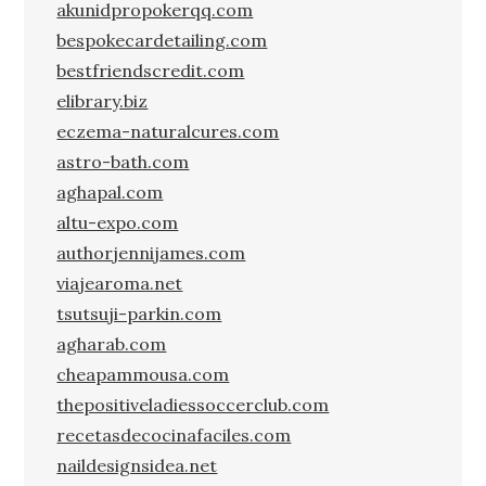
akunidpropokerqq.com
bespokecardetailing.com
bestfriendscredit.com
elibrary.biz
eczema-naturalcures.com
astro-bath.com
aghapal.com
altu-expo.com
authorjennijames.com
viajearoma.net
tsutsuji-parkin.com
agharab.com
cheapammousa.com
thepositiveladiessoccerclub.com
recetasdecocinafaciles.com
naildesignsidea.net