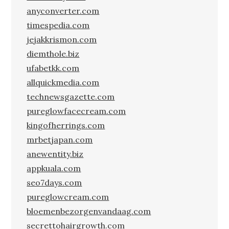
anyconverter.com
timespedia.com
jejakkrismon.com
diemthole.biz
ufabetkk.com
allquickmedia.com
technewsgazette.com
pureglowfacecream.com
kingofherrings.com
mrbetjapan.com
anewentity.biz
appkuala.com
seo7days.com
pureglowcream.com
bloemenbezorgenvandaag.com
secrettohairgrowth.com