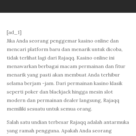
[ad_1]
Jika Anda seorang penggemar kasino online dan
mencari platform baru dan menarik untuk dicoba,
tidak terlihat lagi dari Rajaqq. Kasino online ini
menawarkan berbagai macam permainan dan fitur
menarik yang pasti akan membuat Anda terhibur
selama berjam -jam. Dari permainan kasino klasik
seperti poker dan blackjack hingga mesin slot
modern dan permainan dealer langsung, Rajaqq
memiliki sesuatu untuk semua orang.
Salah satu undian terbesar Rajaqq adalah antarmuka
yang ramah pengguna. Apakah Anda seorang