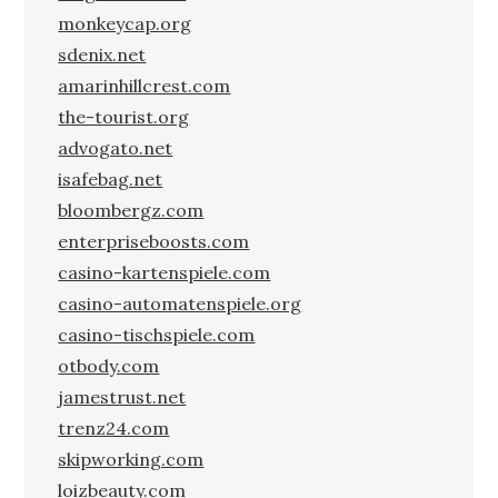
monkeycap.org
sdenix.net
amarinhillcrest.com
the-tourist.org
advogato.net
isafebag.net
bloombergz.com
enterpriseboosts.com
casino-kartenspiele.com
casino-automatenspiele.org
casino-tischspiele.com
otbody.com
jamestrust.net
trenz24.com
skipworking.com
loizbeauty.com