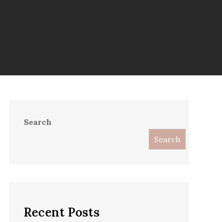
Search
Search
Recent Posts