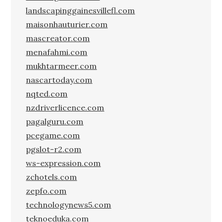
landscapinggainesvillefl.com
maisonhauturier.com
mascreator.com
menafahmi.com
mukhtarmeer.com
nascartoday.com
nqted.com
nzdriverlicence.com
pagalguru.com
pcegame.com
pgslot-r2.com
ws-expression.com
zchotels.com
zepfo.com
technologynews5.com
teknoeduka.com