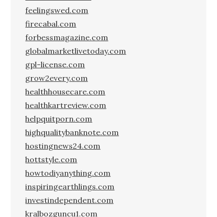
feelingswed.com
firecabal.com
forbessmagazine.com
globalmarketlivetoday.com
gpl-license.com
grow2every.com
healthhousecare.com
healthkartreview.com
helpquitporn.com
highqualitybanknote.com
hostingnews24.com
hottstyle.com
howtodiyanything.com
inspiringearthlings.com
investindependent.com
kralbozguncu1.com