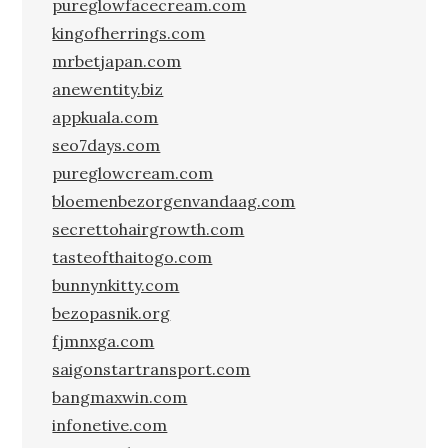
pureglowfacecream.com
kingofherrings.com
mrbetjapan.com
anewentity.biz
appkuala.com
seo7days.com
pureglowcream.com
bloemenbezorgenvandaag.com
secrettohairgrowth.com
tasteofthaitogo.com
bunnynkitty.com
bezopasnik.org
fjmnxga.com
saigonstartransport.com
bangmaxwin.com
infonetive.com