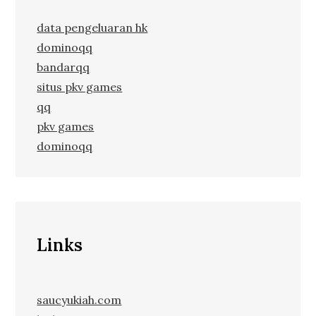
data pengeluaran hk
dominoqq
bandarqq
situs pkv games
qq
pkv games
dominoqq
Links
saucyukiah.com