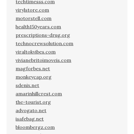
techtimesss.com
virylstore.com
motorstell.com
health150years.com
prescriptions-drug.org
technocrewsolution.com
viraltokvibes.com
vivianebritoimoveis.com
magforbes.net
monkeycap.org
sdenix.net
amarinhillcrest.com
the-tourist.org
advogato.net
isafebag.net
bloombergz.com