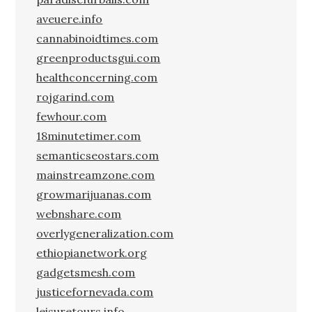
aveuere.info
cannabinoidtimes.com
greenproductsgui.com
healthconcerning.com
rojgarind.com
fewhour.com
18minutetimer.com
semanticseostars.com
mainstreamzone.com
growmarijuanas.com
webnshare.com
overlygeneralization.com
ethiopianetwork.org
gadgetsmesh.com
justicefornevada.com
leisuretours.info