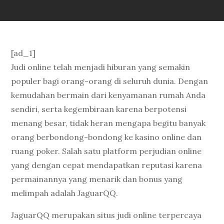
[ad_1]
Judi online telah menjadi hiburan yang semakin
populer bagi orang-orang di seluruh dunia. Dengan
kemudahan bermain dari kenyamanan rumah Anda
sendiri, serta kegembiraan karena berpotensi
menang besar, tidak heran mengapa begitu banyak
orang berbondong-bondong ke kasino online dan
ruang poker. Salah satu platform perjudian online
yang dengan cepat mendapatkan reputasi karena
permainannya yang menarik dan bonus yang
melimpah adalah JaguarQQ.
JaguarQQ merupakan situs judi online terpercaya