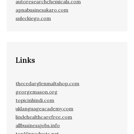
autoresearchchemicals.com
apnabusinesskaro.com
suleckiego.com
Links
thecedarglenmaltshop.com
georgemason.org
topicinhindi.com
uklanguageacademy.com
lindehealthcarefree.com
allbusinessjobs.info
top10products.net