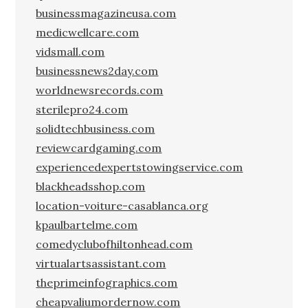
businessmagazineusa.com
medicwellcare.com
vidsmall.com
businessnews2day.com
worldnewsrecords.com
sterilepro24.com
solidtechbusiness.com
reviewcardgaming.com
experiencedexpertstowingservice.com
blackheadsshop.com
location-voiture-casablanca.org
kpaulbartelme.com
comedyclubofhiltonhead.com
virtualartsassistant.com
theprimeinfographics.com
cheapvaliumordernow.com