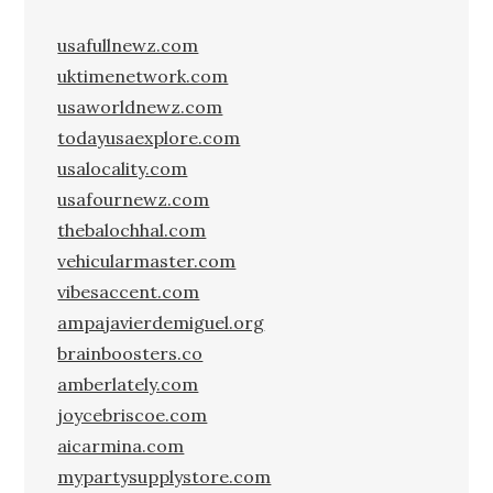
usafullnewz.com
uktimenetwork.com
usaworldnewz.com
todayusaexplore.com
usalocality.com
usafournewz.com
thebalochhal.com
vehicularmaster.com
vibesaccent.com
ampajavierdemiguel.org
brainboosters.co
amberlately.com
joycebriscoe.com
aicarmina.com
mypartysupplystore.com