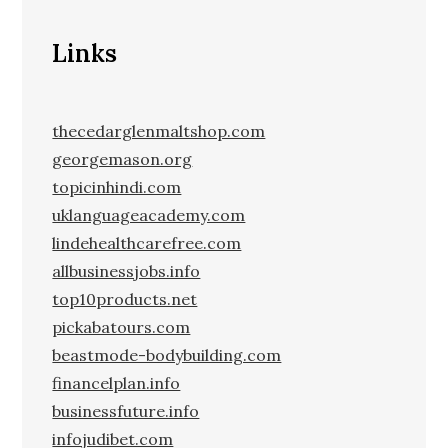
Links
thecedarglenmaltshop.com
georgemason.org
topicinhindi.com
uklanguageacademy.com
lindehealthcarefree.com
allbusinessjobs.info
top10products.net
pickabatours.com
beastmode-bodybuilding.com
financelplan.info
businessfuture.info
infojudibet.com