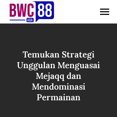
Skip
to
Situs Bandarqq
Nikmati banyak promo dan
content
bonus menarik setiap hari di
dengan Banyak
situs Bandarqq. Mainkan
poker dan dapatkan lebih
Promo dan Bonus
banyak peluang menang
Menarik Setiap
dengan berbagai penawaran
eksklusif.
Hari
Temukan Strategi
Unggulan Menguasai
Mejaqq dan
Mendominasi
Permainan