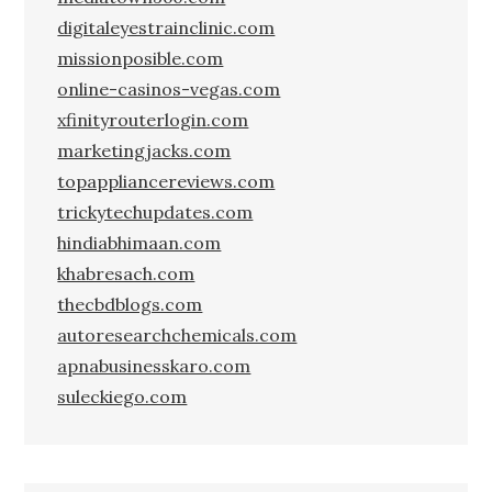
digitaleyestrainclinic.com
missionposible.com
online-casinos-vegas.com
xfinityrouterlogin.com
marketingjacks.com
topappliancereviews.com
trickytechupdates.com
hindiabhimaan.com
khabresach.com
thecbdblogs.com
autoresearchchemicals.com
apnabusinesskaro.com
suleckiego.com