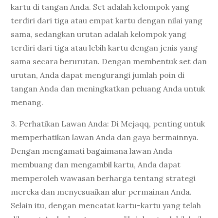
kartu di tangan Anda. Set adalah kelompok yang
terdiri dari tiga atau empat kartu dengan nilai yang
sama, sedangkan urutan adalah kelompok yang
terdiri dari tiga atau lebih kartu dengan jenis yang
sama secara berurutan. Dengan membentuk set dan
urutan, Anda dapat mengurangi jumlah poin di
tangan Anda dan meningkatkan peluang Anda untuk
menang.
3. Perhatikan Lawan Anda: Di Mejaqq, penting untuk
memperhatikan lawan Anda dan gaya bermainnya.
Dengan mengamati bagaimana lawan Anda
membuang dan mengambil kartu, Anda dapat
memperoleh wawasan berharga tentang strategi
mereka dan menyesuaikan alur permainan Anda.
Selain itu, dengan mencatat kartu-kartu yang telah