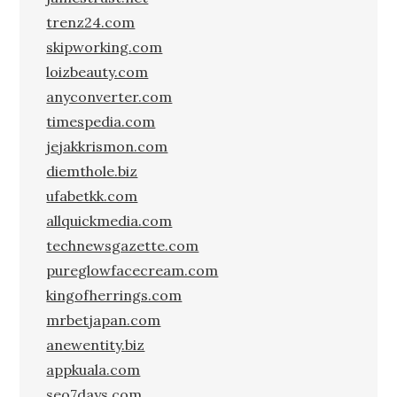
trenz24.com
skipworking.com
loizbeauty.com
anyconverter.com
timespedia.com
jejakkrismon.com
diemthole.biz
ufabetkk.com
allquickmedia.com
technewsgazette.com
pureglowfacecream.com
kingofherrings.com
mrbetjapan.com
anewentity.biz
appkuala.com
seo7days.com