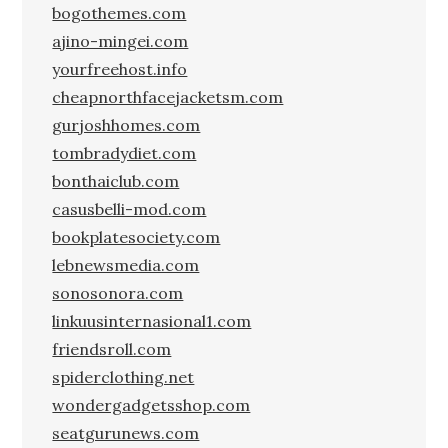
bogothemes.com
ajino-mingei.com
yourfreehost.info
cheapnorthfacejacketsm.com
gurjoshhomes.com
tombradydiet.com
bonthaiclub.com
casusbelli-mod.com
bookplatesociety.com
lebnewsmedia.com
sonosonora.com
linkuusinternasional1.com
friendsroll.com
spiderclothing.net
wondergadgetsshop.com
seatgurunews.com