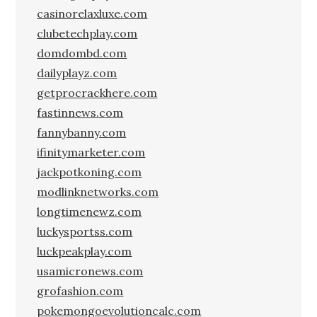
casinorelaxluxe.com
clubetechplay.com
domdombd.com
dailyplayz.com
getprocrackhere.com
fastinnews.com
fannybanny.com
ifinitymarketer.com
jackpotkoning.com
modlinknetworks.com
longtimenewz.com
luckysportss.com
luckpeakplay.com
usamicronews.com
grofashion.com
pokemongoevolutioncalc.com