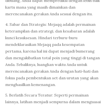
dibuang, Anda dapat memprediksi dengan lebih baik
kartu mana yang masih dimainkan dan
merencanakan gerakan Anda sesuai dengan itu.
4. Sabar dan Strategis: Mejaqq adalah permainan
keterampilan dan strategi, dan kesabaran adalah
kunci kesuksesan. Hindari terburu-buru
mendeklarasikan Mejaqq pada kesempatan
pertama, karena hal ini dapat menjadi bumerang
dan mengakibatkan total poin yang tinggi di tangan
Anda. Sebaliknya, luangkan waktu Anda untuk
merencanakan gerakan Anda dengan hati-hati dan
fokus pada pembentukan set dan urutan yang akan
menghasilkan kemenangan.
5. Berlatih Secara Teratur: Seperti permainan
lainnya, latihan menjadi sempurna dalam menguasai