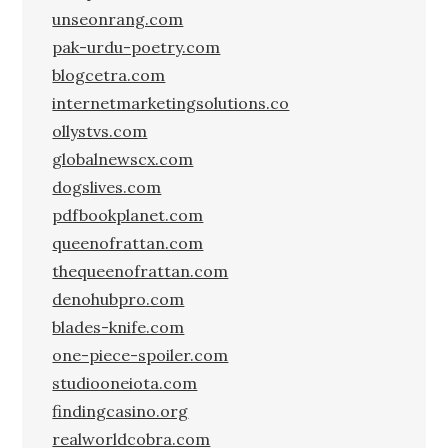
unseonrang.com
pak-urdu-poetry.com
blogcetra.com
internetmarketingsolutions.co
ollystvs.com
globalnewscx.com
dogslives.com
pdfbookplanet.com
queenofrattan.com
thequeenofrattan.com
denohubpro.com
blades-knife.com
one-piece-spoiler.com
studiooneiota.com
findingcasino.org
realworldcobra.com