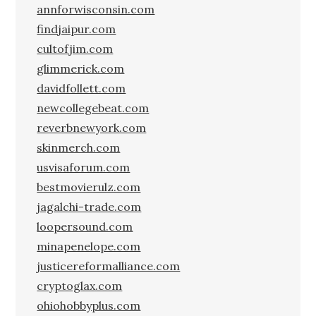
annforwisconsin.com
findjaipur.com
cultofjim.com
glimmerick.com
davidfollett.com
newcollegebeat.com
reverbnewyork.com
skinmerch.com
usvisaforum.com
bestmovierulz.com
jagalchi-trade.com
loopersound.com
minapenelope.com
justicereformalliance.com
cryptoglax.com
ohiohobbyplus.com