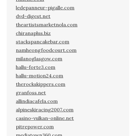
ledepanneur-pigalle.com
dvd-digest.net
theartistsmarketnola.com
chiranaplus.biz
stackspancakebar.com
namheongfoodcourt.com
milanoglasgow.com
hallu-forte3.com
hallu-motion24.com
therockskippers.com
granfoss.net
allindiacafela.com
alpineskiracing2007.com
casino-vulkan-online.net
pitrepower.com
mediatown360.com