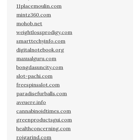
11placemoulin.com
mintz360.com
mohob.net
weightlossprodigy.com
smarttechyinfo.com
digitalnotebook.org
maxualguru.com
bongdasuncity.com
slot-pachi.com
freespinsslot.com
paradisefurballs.com
aveuere.info
cannabinoidtimes.com
greenproductsgui.com
healthconcerning.com
rojgarind.com