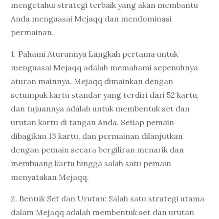
mengetahui strategi terbaik yang akan membantu
Anda menguasai Mejaqq dan mendominasi
permainan.
1. Pahami Aturannya Langkah pertama untuk
menguasai Mejaqq adalah memahami sepenuhnya
aturan mainnya. Mejaqq dimainkan dengan
setumpuk kartu standar yang terdiri dari 52 kartu,
dan tujuannya adalah untuk membentuk set dan
urutan kartu di tangan Anda. Setiap pemain
dibagikan 13 kartu, dan permainan dilanjutkan
dengan pemain secara bergiliran menarik dan
membuang kartu hingga salah satu pemain
menyatakan Mejaqq.
2. Bentuk Set dan Urutan: Salah satu strategi utama
dalam Mejaqq adalah membentuk set dan urutan