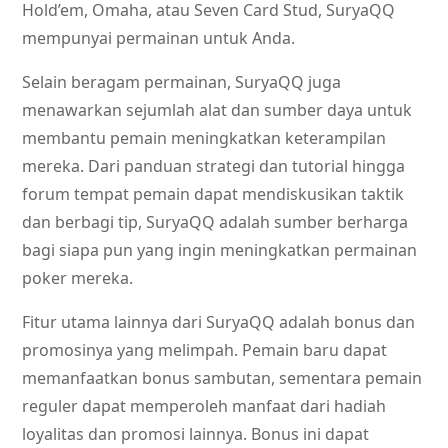
Hold’em, Omaha, atau Seven Card Stud, SuryaQQ
mempunyai permainan untuk Anda.
Selain beragam permainan, SuryaQQ juga
menawarkan sejumlah alat dan sumber daya untuk
membantu pemain meningkatkan keterampilan
mereka. Dari panduan strategi dan tutorial hingga
forum tempat pemain dapat mendiskusikan taktik
dan berbagi tip, SuryaQQ adalah sumber berharga
bagi siapa pun yang ingin meningkatkan permainan
poker mereka.
Fitur utama lainnya dari SuryaQQ adalah bonus dan
promosinya yang melimpah. Pemain baru dapat
memanfaatkan bonus sambutan, sementara pemain
reguler dapat memperoleh manfaat dari hadiah
loyalitas dan promosi lainnya. Bonus ini dapat