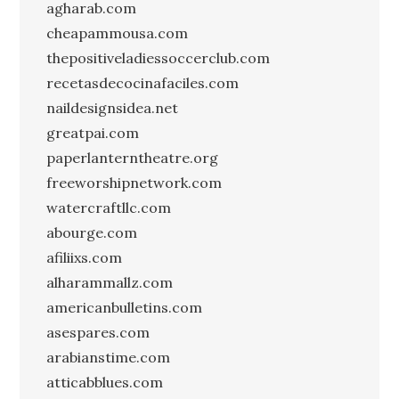
agharab.com
cheapammousa.com
thepositiveladiessoccerclub.com
recetasdecocinafaciles.com
naildesignsidea.net
greatpai.com
paperlanterntheatre.org
freeworshipnetwork.com
watercraftllc.com
abourge.com
afiliixs.com
alharammallz.com
americanbulletins.com
asespares.com
arabianstime.com
atticabblues.com