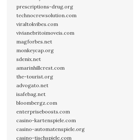
prescriptions-drug.org
technocrewsolution.com
viraltokvibes.com
vivianebritoimoveis.com
magforbes.net
monkeycap.org
sdenix.net
amarinhillcrest.com
the-tourist.org
advogato.net
isafebag.net
bloombergz.com
enterpriseboosts.com
casino-kartenspiele.com
casino-automatenspiele.org
casino-tischspiele.com