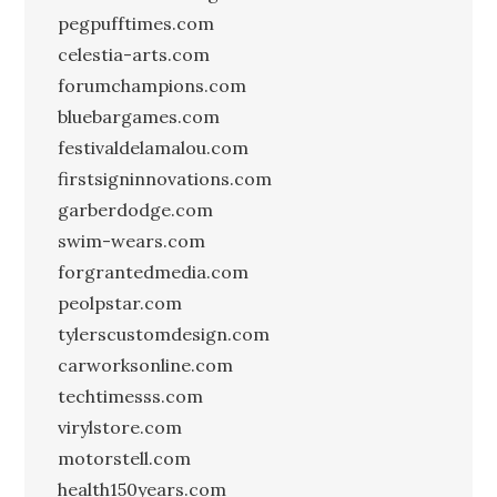
pegpufftimes.com
celestia-arts.com
forumchampions.com
bluebargames.com
festivaldelamalou.com
firstsigninnovations.com
garberdodge.com
swim-wears.com
forgrantedmedia.com
peolpstar.com
tylerscustomdesign.com
carworksonline.com
techtimesss.com
virylstore.com
motorstell.com
health150years.com