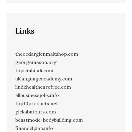
Links
thecedarglenmaltshop.com
georgemason.org
topicinhindi.com
uklanguageacademy.com
lindehealthcarefree.com
allbusinessjobs.info
top10products.net
pickabatours.com
beastmode-bodybuilding.com
financelplan.info