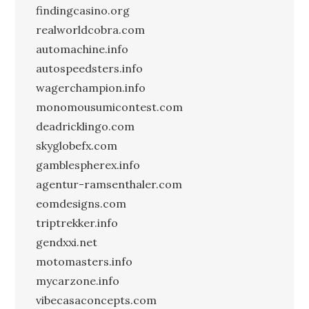
findingcasino.org
realworldcobra.com
automachine.info
autospeedsters.info
wagerchampion.info
monomousumicontest.com
deadricklingo.com
skyglobefx.com
gamblespherex.info
agentur-ramsenthaler.com
eomdesigns.com
triptrekker.info
gendxxi.net
motomasters.info
mycarzone.info
vibecasaconcepts.com