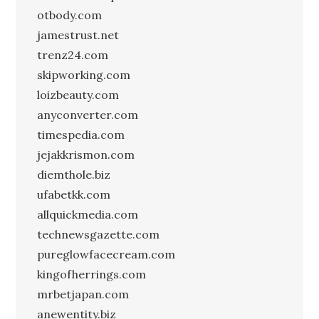
otbody.com
jamestrust.net
trenz24.com
skipworking.com
loizbeauty.com
anyconverter.com
timespedia.com
jejakkrismon.com
diemthole.biz
ufabetkk.com
allquickmedia.com
technewsgazette.com
pureglowfacecream.com
kingofherrings.com
mrbetjapan.com
anewentity.biz