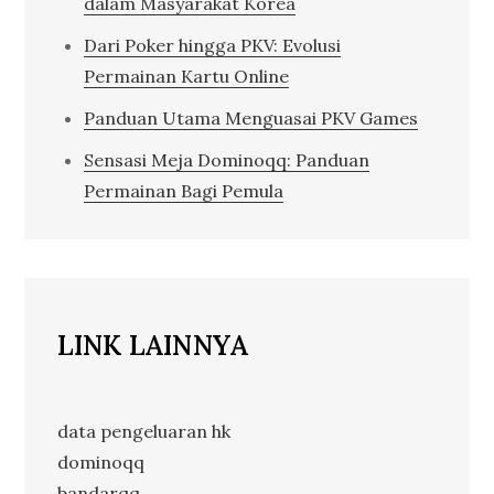
dalam Masyarakat Korea
Dari Poker hingga PKV: Evolusi
Permainan Kartu Online
Panduan Utama Menguasai PKV Games
Sensasi Meja Dominoqq: Panduan
Permainan Bagi Pemula
LINK LAINNYA
data pengeluaran hk
dominoqq
bandarqq