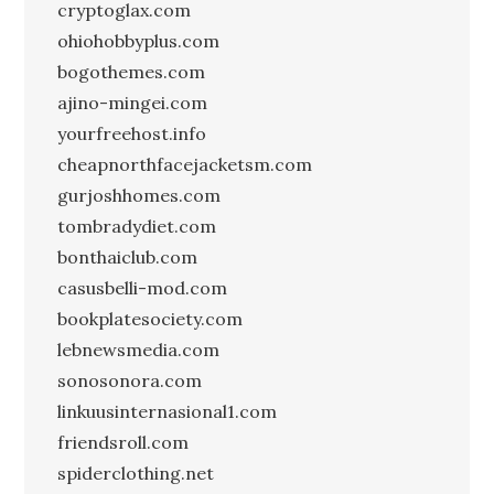
cryptoglax.com
ohiohobbyplus.com
bogothemes.com
ajino-mingei.com
yourfreehost.info
cheapnorthfacejacketsm.com
gurjoshhomes.com
tombradydiet.com
bonthaiclub.com
casusbelli-mod.com
bookplatesociety.com
lebnewsmedia.com
sonosonora.com
linkuusinternasional1.com
friendsroll.com
spiderclothing.net