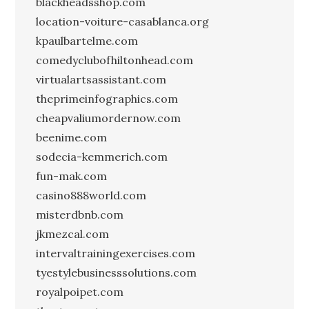
blackheadsshop.com
location-voiture-casablanca.org
kpaulbartelme.com
comedyclubofhiltonhead.com
virtualartsassistant.com
theprimeinfographics.com
cheapvaliumordernow.com
beenime.com
sodecia-kemmerich.com
fun-mak.com
casino888world.com
misterdbnb.com
jkmezcal.com
intervaltrainingexercises.com
tyestylebusinesssolutions.com
royalpoipet.com