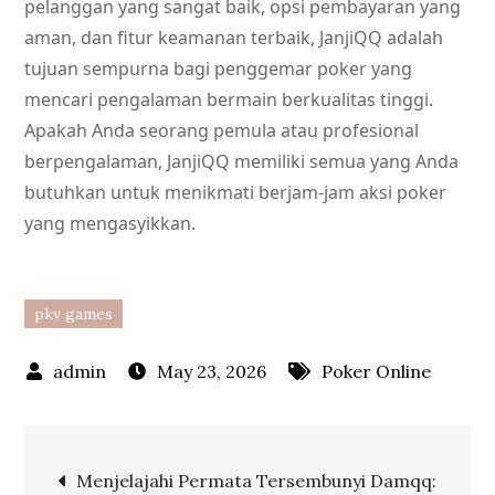
pelanggan yang sangat baik, opsi pembayaran yang
aman, dan fitur keamanan terbaik, JanjiQQ adalah
tujuan sempurna bagi penggemar poker yang
mencari pengalaman bermain berkualitas tinggi.
Apakah Anda seorang pemula atau profesional
berpengalaman, JanjiQQ memiliki semua yang Anda
butuhkan untuk menikmati berjam-jam aksi poker
yang mengasyikkan.
pkv games
May 23, 2026
Poker Online
Post
Menjelajahi Permata Tersembunyi Damqq: