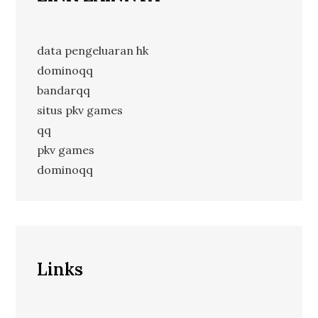
data pengeluaran hk
dominoqq
bandarqq
situs pkv games
qq
pkv games
dominoqq
Links