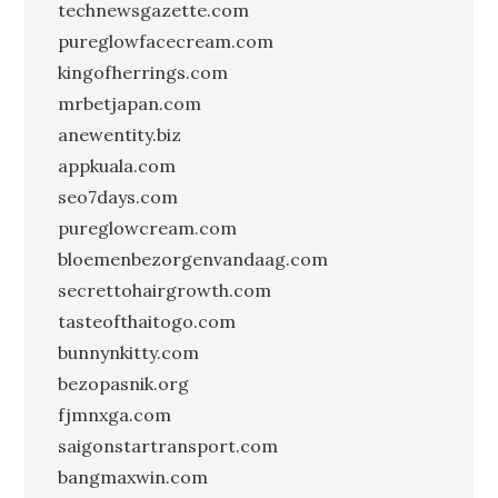
technewsgazette.com
pureglowfacecream.com
kingofherrings.com
mrbetjapan.com
anewentity.biz
appkuala.com
seo7days.com
pureglowcream.com
bloemenbezorgenvandaag.com
secrettohairgrowth.com
tasteofthaitogo.com
bunnynkitty.com
bezopasnik.org
fjmnxga.com
saigonstartransport.com
bangmaxwin.com