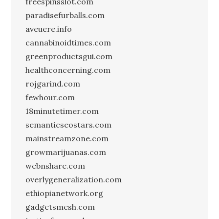
freespinsslot.com
paradisefurballs.com
aveuere.info
cannabinoidtimes.com
greenproductsgui.com
healthconcerning.com
rojgarind.com
fewhour.com
18minutetimer.com
semanticseostars.com
mainstreamzone.com
growmarijuanas.com
webnshare.com
overlygeneralization.com
ethiopianetwork.org
gadgetsmesh.com