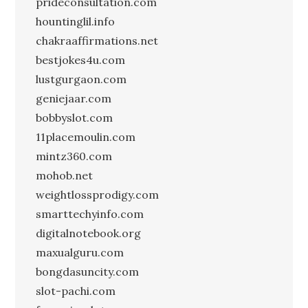
prideconsultation.com
hountinglil.info
chakraaffirmations.net
bestjokes4u.com
lustgurgaon.com
geniejaar.com
bobbyslot.com
11placemoulin.com
mintz360.com
mohob.net
weightlossprodigy.com
smarttechyinfo.com
digitalnotebook.org
maxualguru.com
bongdasuncity.com
slot-pachi.com