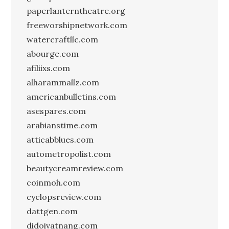
paperlanterntheatre.org
freeworshipnetwork.com
watercraftllc.com
abourge.com
afiliixs.com
alharammallz.com
americanbulletins.com
asespares.com
arabianstime.com
atticabblues.com
autometropolist.com
beautycreamreview.com
coinmoh.com
cyclopsreview.com
dattgen.com
didoivatnang.com