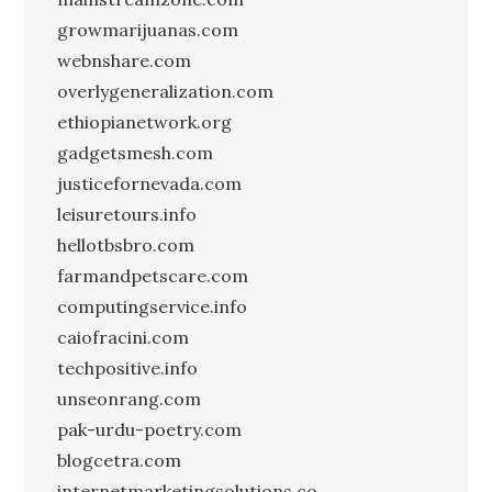
growmarijuanas.com
webnshare.com
overlygeneralization.com
ethiopianetwork.org
gadgetsmesh.com
justicefornevada.com
leisuretours.info
hellotbsbro.com
farmandpetscare.com
computingservice.info
caiofracini.com
techpositive.info
unseonrang.com
pak-urdu-poetry.com
blogcetra.com
internetmarketingsolutions.co