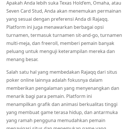
Apakah Anda lebih suka Texas Hold’em, Omaha, atau
Seven Card Stud, Anda akan menemukan permainan
yang sesuai dengan preferensi Anda di Rajaqq.
Platform ini juga menawarkan berbagai opsi
turnamen, termasuk turnamen sit-and-go, turnamen
multi-meja, dan freeroll, memberi pemain banyak
peluang untuk menguji keterampilan mereka dan
menang besar.
Salah satu hal yang membedakan Rajaqq dari situs
poker online lainnya adalah fokusnya dalam
memberikan pengalaman yang menyenangkan dan
menarik bagi para pemain. Platform ini
menampilkan grafik dan animasi berkualitas tinggi
yang membuat game terasa hidup, dan antarmuka
yang ramah pengguna memudahkan pemain
menavigasi situs dan menemukan game yang