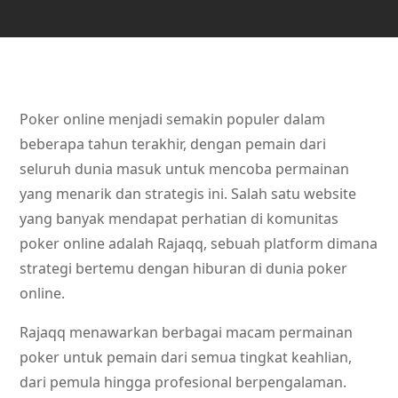
Poker online menjadi semakin populer dalam
beberapa tahun terakhir, dengan pemain dari
seluruh dunia masuk untuk mencoba permainan
yang menarik dan strategis ini. Salah satu website
yang banyak mendapat perhatian di komunitas
poker online adalah Rajaqq, sebuah platform dimana
strategi bertemu dengan hiburan di dunia poker
online.
Rajaqq menawarkan berbagai macam permainan
poker untuk pemain dari semua tingkat keahlian,
dari pemula hingga profesional berpengalaman.