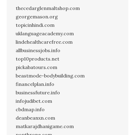
thecedarglenmaltshop.com
georgemason.org
topicinhindi.com
uklanguageacademy.com
lindehealthcarefree.com
allbusinessjobs.info
top10products.net
pickabatours.com
beastmode-bodybuilding.com
financelplan.info
businessfuture.info
infojudibet.com
cbdmap.info
deanbeanxn.com
matkarajdhanigame.com
popthrone.com