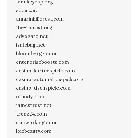
monkeycap.org
sdenix.net
amarinhillcrest.com
the-tourist.org
advogato.net
isafebag.net
bloombergz.com
enterpriseboosts.com
casino-kartenspiele.com
casino-automatenspiele.org
casino-tischspiele.com
otbody.com
jamestrust.net
trenz24.com
skipworking.com
loizbeauty.com