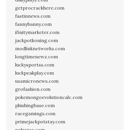
getprocrackhere.com
fastinnews.com
fannybanny.com
ifinitymarketer.com
jackpotkoning.com
modlinknetworks.com
longtimenewz.com
luckysportss.com
luckpeakplay.com
usamicronews.com
grofashion.com
pokemongoevolutioncalc.com
phishingbase.com
racegamings.com
primejackpotstay.com
pokugaa.com