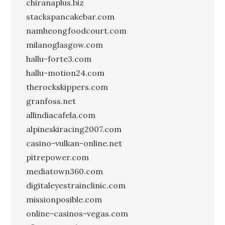
chiranaplus.biz
stackspancakebar.com
namheongfoodcourt.com
milanoglasgow.com
hallu-forte3.com
hallu-motion24.com
therockskippers.com
granfoss.net
allindiacafela.com
alpineskiracing2007.com
casino-vulkan-online.net
pitrepower.com
mediatown360.com
digitaleyestrainclinic.com
missionposible.com
online-casinos-vegas.com