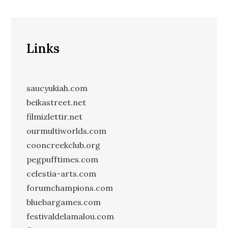
Links
saucyukiah.com
beikastreet.net
filmizlettir.net
ourmultiworlds.com
cooncreekclub.org
pegpufftimes.com
celestia-arts.com
forumchampions.com
bluebargames.com
festivaldelamalou.com