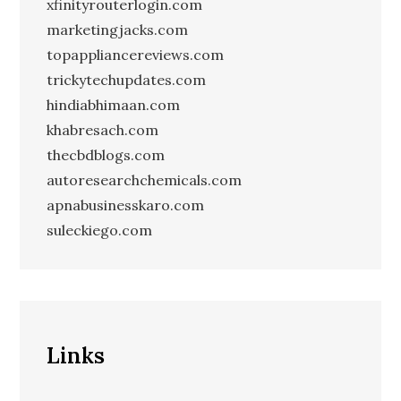
xfinityrouterlogin.com
marketingjacks.com
topappliancereviews.com
trickytechupdates.com
hindiabhimaan.com
khabresach.com
thecbdblogs.com
autoresearchchemicals.com
apnabusinesskaro.com
suleckiego.com
Links