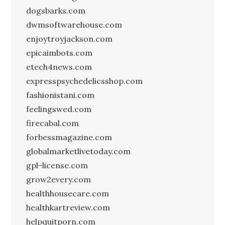
dogsbarks.com
dwmsoftwarehouse.com
enjoytroyjackson.com
epicaimbots.com
etech4news.com
expresspsychedelicsshop.com
fashionistani.com
feelingswed.com
firecabal.com
forbessmagazine.com
globalmarketlivetoday.com
gpl-license.com
grow2every.com
healthhousecare.com
healthkartreview.com
helpquitporn.com